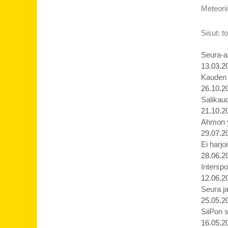
Meteorii
Sisut: t
Seura-as
13.03.2
Kauden p
26.10.2
Salikaud
21.10.2
Ahmon yl
29.07.2
Ei harjo
28.06.2
Interspo
12.06.2
Seura ja
25.05.2
SiiPon s
16.05.2