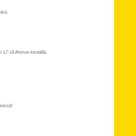
oksi
klo 17-18 Ahmon kentällä.
nnissä!