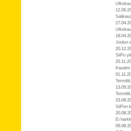
Ulkokau
12.05.2
Salikaud
27.04.2
Ulkokau
18.04.2
Joulun 
20.12.2
SiiPo yl
25.11.2
Kauden p
01.11.2
Termiiti
13.09.2
Termiiti
23.08.2
SiiPon k
20.08.2
Ei harkk
09.08.2