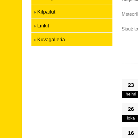
Kilpailut
Meteorii
Linkit
Sisut: t
Kuvagalleria
23
helmi
26
loka
16