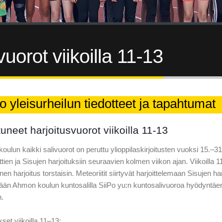
uorot viikoilla 11-13
o yleisurheilun tiedotteet ja tapahtumat
uneet harjoitusvuorot viikoilla 11-13
ulun kaikki salivuorot on peruttu ylioppilaskirjoitusten vuoksi 15.–3
ttien ja Sisujen harjoituksiin seuraavien kolmen viikon ajan. Viikoilla 1
ainen harjoitus torstaisin. Meteoriitit siirtyvät harjoittelemaan Sisujen
tään Ahmon koulun kuntosalilla SiiPo yu:n kuntosalivuoroa hyödyntäen,
.
kset viikoilla 11–13: