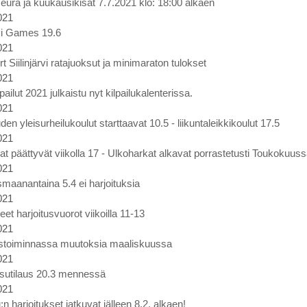
eura ja kuukausikisat 7.7.2021 klo: 18:00 alkaen
021
rvi Games 19.6
021
rt Siilinjärvi ratajuoksut ja minimaraton tulokset
021
lpailut 2021 julkaistu nyt kilpailukalenterissa.
021
en yleisurheilukoulut starttaavat 10.5 - liikuntaleikkikoulut 17.5
021
at päättyvät viikolla 17 - Ulkoharkat alkavat porrastetusti Toukokuus
021
maanantaina 5.4 ei harjoituksia
021
et harjoitusvuorot viikoilla 11-13
021
ustoiminnassa muutoksia maaliskuussa
021
sutilaus 20.3 mennessä
021
:n harjoitukset jatkuvat jälleen 8.2. alkaen!