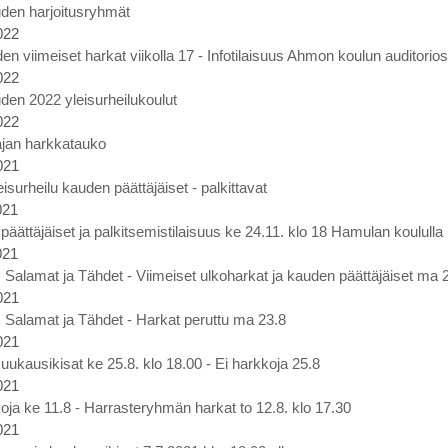
den harjoitusryhmät
022
en viimeiset harkat viikolla 17 - Infotilaisuus Ahmon koulun auditorio
022
den 2022 yleisurheilukoulut
022
ajan harkkatauko
021
eisurheilu kauden päättäjäiset - palkittavat
021
äättäjäiset ja palkitsemistilaisuus ke 24.11. klo 18 Hamulan koululla
021
t, Salamat ja Tähdet - Viimeiset ulkoharkat ja kauden päättäjäiset ma 2
021
t, Salamat ja Tähdet - Harkat peruttu ma 23.8
021
uukausikisat ke 25.8. klo 18.00 - Ei harkkoja 25.8
021
oja ke 11.8 - Harrasteryhmän harkat to 12.8. klo 17.30
021