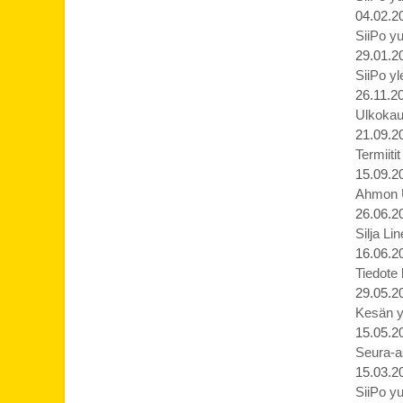
04.02.2
SiiPo yu
29.01.2
SiiPo yl
26.11.2
Ulkokaus
21.09.2
Termiiti
15.09.2
Ahmon Ur
26.06.2
Silja Li
16.06.2
Tiedote
29.05.2
Kesän yl
15.05.2
Seura-as
15.03.2
SiiPo yu