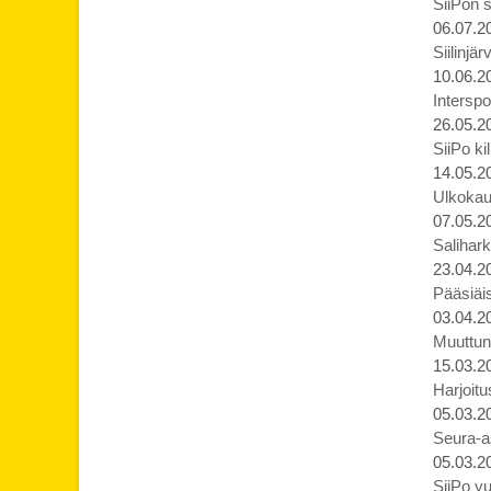
SiiPon s
06.07.2
Siilinjä
10.06.2
Interspo
26.05.2
SiiPo ki
14.05.2
Ulkokaud
07.05.2
Salihark
23.04.2
Pääsiäis
03.04.2
Muuttune
15.03.2
Harjoit
05.03.2
Seura-a
05.03.2
SiiPo yu