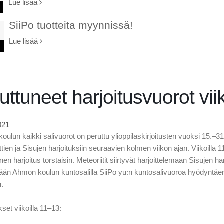
Lue lisää
SiiPo tuotteita myynnissä!
Lue lisää
ttuneet harjoitusvuorot viik
021
ulun kaikki salivuorot on peruttu ylioppilaskirjoitusten vuoksi 15.–3
ttien ja Sisujen harjoituksiin seuraavien kolmen viikon ajan. Viikoilla 1
ainen harjoitus torstaisin. Meteoriitit siirtyvät harjoittelemaan Sisujen
tään Ahmon koulun kuntosalilla SiiPo yu:n kuntosalivuoroa hyödyntäen,
.
kset viikoilla 11–13: