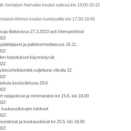
tit: torstaisin Hamulan koulun salissa klo 19:00-20:15
orstaisin Ahmon koulun kuntosalilla klo 17:30-18:45
uja tilattavissa 27.3.2023 asti Intersportista!
023
äättäjäiset ja palkitsemistilaisuus 16.11.
022
en harjoitukset käynnistyvät
022
eisurheilukenttä suljettuna viikolla 32
022
ituksia keskiviikkona 29.6
022
rt ratajuoksut ja minimaraton ke 15.6. klo 18.00
022
 kuukausikisojen tulokset
022
eurakisat ja kuukausikisat ke 25.5. klo 18.00
022