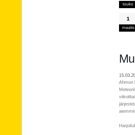
touko
1
maalis
Muu
15.03.2
Ahmon ko
Meteorii
viikoitt
järjeste
aiemmin
Harjoitu