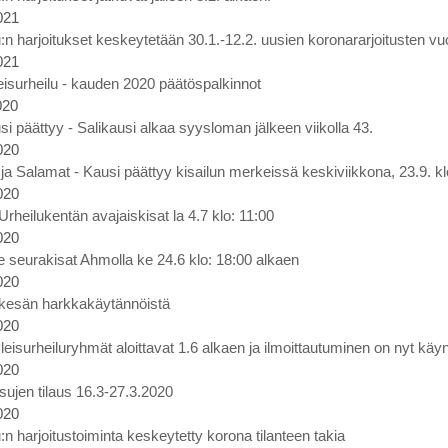
021
:n harjoitukset keskeytetään 30.1.-12.2. uusien koronararjoitusten vu
021
eisurheilu - kauden 2020 päätöspalkinnot
020
i päättyy - Salikausi alkaa syysloman jälkeen viikolla 43.
020
t ja Salamat - Kausi päättyy kisailun merkeissä keskiviikkona, 23.9. 
020
heilukentän avajaiskisat la 4.7 klo: 11:00
020
ne seurakisat Ahmolla ke 24.6 klo: 18:00 alkaen
020
 kesän harkkakäytännöistä
020
eisurheiluryhmät aloittavat 1.6 alkaen ja ilmoittautuminen on nyt käy
020
ujen tilaus 16.3-27.3.2020
020
:n harjoitustoiminta keskeytetty korona tilanteen takia