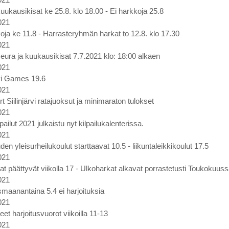
uukausikisat ke 25.8. klo 18.00 - Ei harkkoja 25.8
021
oja ke 11.8 - Harrasteryhmän harkat to 12.8. klo 17.30
021
eura ja kuukausikisat 7.7.2021 klo: 18:00 alkaen
021
rvi Games 19.6
021
rt Siilinjärvi ratajuoksut ja minimaraton tulokset
021
lpailut 2021 julkaistu nyt kilpailukalenterissa.
021
en yleisurheilukoulut starttaavat 10.5 - liikuntaleikkikoulut 17.5
021
at päättyvät viikolla 17 - Ulkoharkat alkavat porrastetusti Toukokuus
021
maanantaina 5.4 ei harjoituksia
021
et harjoitusvuorot viikoilla 11-13
021