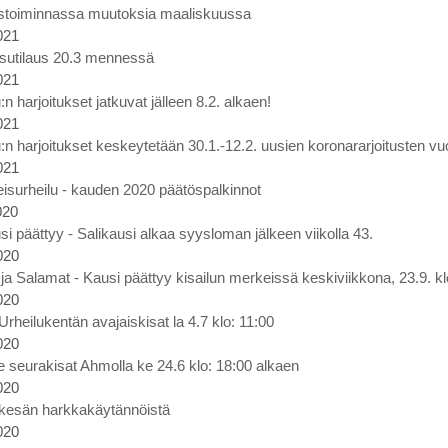
ustoiminnassa muutoksia maaliskuussa
021
sutilaus 20.3 mennessä
021
:n harjoitukset jatkuvat jälleen 8.2. alkaen!
021
:n harjoitukset keskeytetään 30.1.-12.2. uusien koronararjoitusten vu
021
eisurheilu - kauden 2020 päätöspalkinnot
020
i päättyy - Salikausi alkaa syysloman jälkeen viikolla 43.
020
t ja Salamat - Kausi päättyy kisailun merkeissä keskiviikkona, 23.9. 
020
heilukentän avajaiskisat la 4.7 klo: 11:00
020
ne seurakisat Ahmolla ke 24.6 klo: 18:00 alkaen
020
 kesän harkkakäytännöistä
020