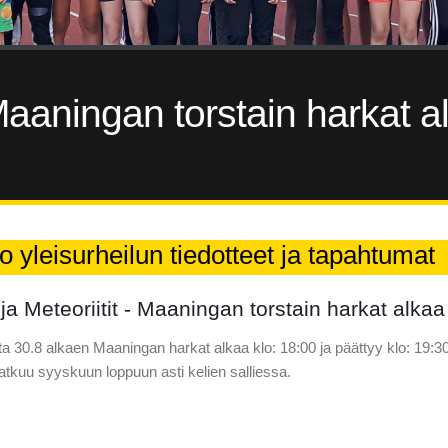
- Maaningan torstain harkat a
o yleisurheilun tiedotteet ja tapahtumat
 ja Meteoriitit - Maaningan torstain harkat alkaa
ta 30.8 alkaen Maaningan harkat alkaa klo: 18:00 ja päättyy klo: 19:30
atkuu syyskuun loppuun asti kelien salliessa.