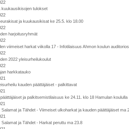
022
 kuukausikisojen tulokset
022
eurakisat ja kuukausikisat ke 25.5. klo 18.00
022
den harjoitusryhmät
022
en viimeiset harkat viikolla 17 - Infotilaisuus Ahmon koulun auditorio
022
den 2022 yleisurheilukoulut
022
ajan harkkatauko
021
eisurheilu kauden päättäjäiset - palkittavat
021
äättäjäiset ja palkitsemistilaisuus ke 24.11. klo 18 Hamulan koululla
021
t, Salamat ja Tähdet - Viimeiset ulkoharkat ja kauden päättäjäiset ma 2
021
t, Salamat ja Tähdet - Harkat peruttu ma 23.8
021