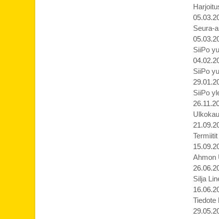
Harjoit
05.03.2
Seura-a
05.03.2
SiiPo yu
04.02.2
SiiPo yu
29.01.2
SiiPo yl
26.11.2
Ulkokaus
21.09.2
Termiiti
15.09.2
Ahmon Ur
26.06.2
Silja Li
16.06.2
Tiedote
29.05.2