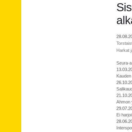
Sis
alk
28.08.2
Torstais
Harkat j
Seura-as
13.03.2
Kauden p
26.10.2
Salikaud
21.10.2
Ahmon yl
29.07.2
Ei harjo
28.06.2
Interspo