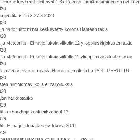
eisurheiluryhmät aloittavat 1.6 alkaen ja ilmoittautuminen on nyt käy
020
ujen tilaus 16.3-27.3.2020
020
:n harjoitustoiminta keskeytetty korona tilanteen takia
020
a Meteoriitit - Ei harjoituksia viikolla 12 ylioppilaskirjoitusten takia
020
a Meteoriitit - Ei harjoituksia viikolla 11 ylioppilaskirjoitusten takia
020
 lasten yleisurheilupäivä Hamulan koululla La 18.4 - PERUTTU!
020
sten hiihtolomaviikolla ei harjoituksia
020
ajan harkkatauko
019
tit - ei harkkoja keskiviikkona 4.12
019
tit - Ei harjoituksia keskiviikkona 20.11
019
äättäjäiset Hamulan koululla ke 20.11. klo 18