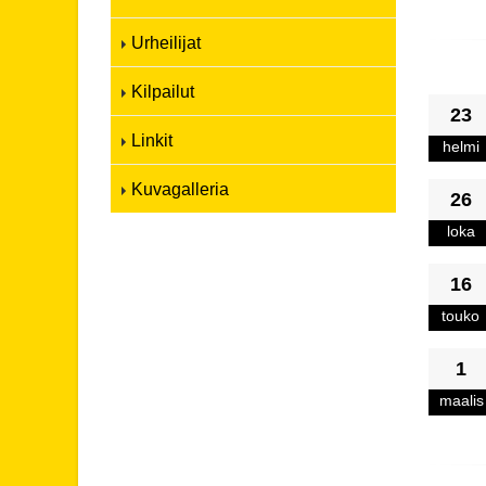
Urheilijat
Kilpailut
23
Linkit
helmi
Kuvagalleria
26
loka
16
touko
1
maalis