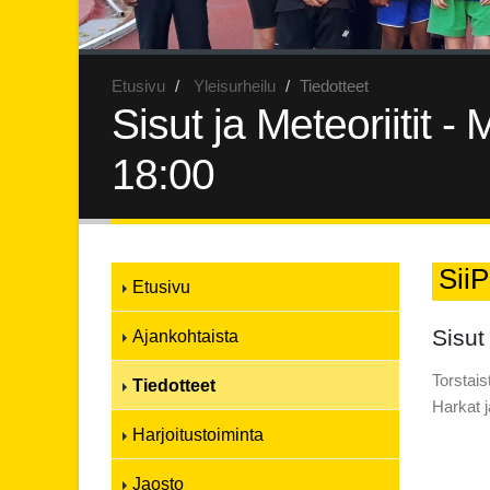
Etusivu
Yleisurheilu
Tiedotteet
Sisut ja Meteoriitit 
18:00
SiiP
Etusivu
Sisut
Ajankohtaista
Torstais
Tiedotteet
Harkat j
Harjoitustoiminta
Jaosto