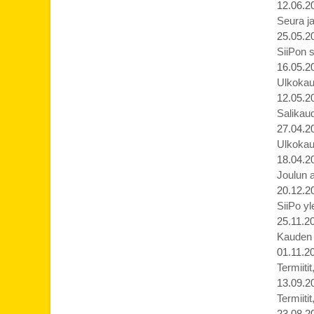
12.06.2
Seura ja
25.05.2
SiiPon s
16.05.2
Ulkokau
12.05.2
Salikaud
27.04.2
Ulkokau
18.04.2
Joulun 
20.12.2
SiiPo yl
25.11.2
Kauden p
01.11.2
Termiiti
13.09.2
Termiiti
23.08.2