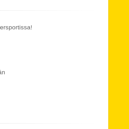
ersportissa!
än