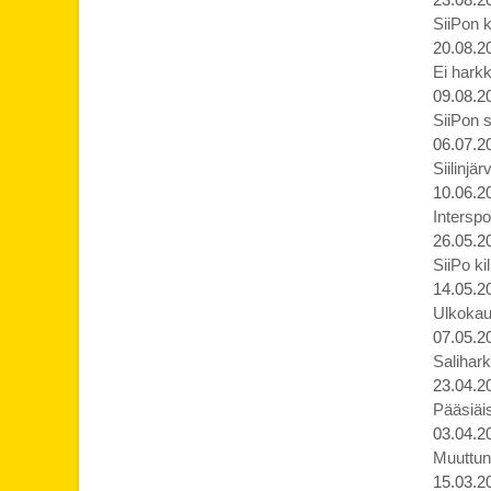
SiiPon k
20.08.2
Ei harkk
09.08.2
SiiPon s
06.07.2
Siilinjä
10.06.2
Interspo
26.05.2
SiiPo ki
14.05.2
Ulkokaud
07.05.2
Salihark
23.04.2
Pääsiäis
03.04.2
Muuttune
15.03.2