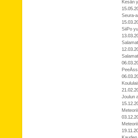
Kesän yl
15.05.2
Seura-as
15.03.2
SiiPo yu
13.03.2
Salamat j
12.03.2
Salamat j
06.03.2
PeeÄssä
06.03.2
Koululai
21.02.2
Joulun 
15.12.2
Meteorii
03.12.2
Meteorii
19.11.2
Kauden p