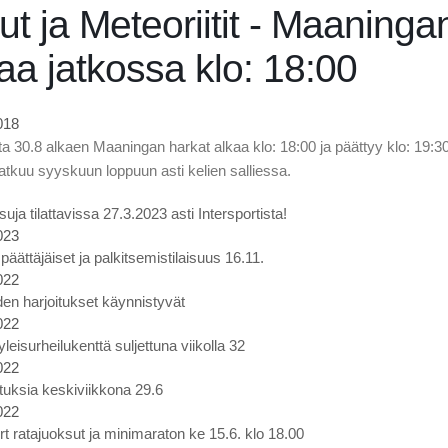
ut ja Meteoriitit - Maaninga
aa jatkossa klo: 18:00
018
ta 30.8 alkaen Maaningan harkat alkaa klo: 18:00 ja päättyy klo: 19:30
atkuu syyskuun loppuun asti kelien salliessa.
uja tilattavissa 27.3.2023 asti Intersportista!
023
äättäjäiset ja palkitsemistilaisuus 16.11.
022
en harjoitukset käynnistyvät
022
eisurheilukenttä suljettuna viikolla 32
022
ituksia keskiviikkona 29.6
022
rt ratajuoksut ja minimaraton ke 15.6. klo 18.00