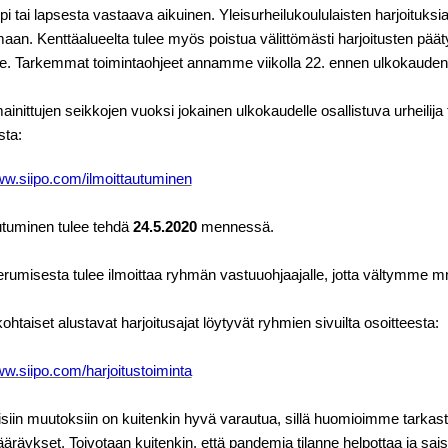
 tai lapsesta vastaava aikuinen. Yleisurheilukoululaisten harjoituksi
an. Kenttäalueelta tulee myös poistua välittömästi harjoitusten pääty
lle. Tarkemmat toimintaohjeet annamme viikolla 22. ennen ulkokauden
ainittujen seikkojen vuoksi jokainen ulkokaudelle osallistuva urheilija 
sta:
ww.siipo.com/ilmoittautuminen
utuminen tulee tehdä
24.5.2020
mennessä.
rumisesta tulee ilmoittaa ryhmän vastuuohjaajalle, jotta vältymme m
taiset alustavat harjoitusajat löytyvät ryhmien sivuilta osoitteesta:
ww.siipo.com/harjoitustoiminta
siin muutoksiin on kuitenkin hyvä varautua, sillä huomioimme tarkast
äräykset. Toivotaan kuitenkin, että pandemia tilanne helpottaa ja s