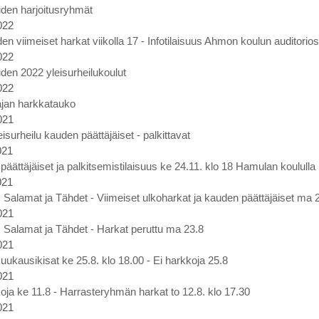
den harjoitusryhmät
022
en viimeiset harkat viikolla 17 - Infotilaisuus Ahmon koulun auditorio
022
den 2022 yleisurheilukoulut
022
ajan harkkatauko
021
eisurheilu kauden päättäjäiset - palkittavat
021
äättäjäiset ja palkitsemistilaisuus ke 24.11. klo 18 Hamulan koululla
021
t, Salamat ja Tähdet - Viimeiset ulkoharkat ja kauden päättäjäiset ma 2
021
t, Salamat ja Tähdet - Harkat peruttu ma 23.8
021
uukausikisat ke 25.8. klo 18.00 - Ei harkkoja 25.8
021
oja ke 11.8 - Harrasteryhmän harkat to 12.8. klo 17.30
021