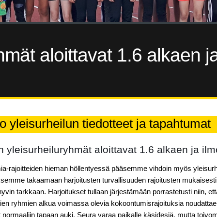
mät aloittavat 1.6 alkaen j
o yleisurheilun tiedotteet ja tapahtumat
 yleisurheiluryhmät aloittavat 1.6 alkaen ja il
-rajoitteiden hieman höllentyessä pääsemme vihdoin myös yleisurheil
semme takaamaan harjoitusten turvallisuuden rajoitusten mukaisest
yvin tarkkaan. Harjoitukset tullaan järjestämään porrastetusti niin, et
ien ryhmien alkua voimassa olevia kokoontumisrajoituksia noudattae
at normaaliin tapaan auki. Seura varaa paikalle käsidesiä, mutta toivo