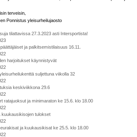
isin terveisin,
rven Ponnistus yleisurheilujaosto
uja tilattavissa 27.3.2023 asti Intersportista!
023
äättäjäiset ja palkitsemistilaisuus 16.11.
022
en harjoitukset käynnistyvät
022
eisurheilukenttä suljettuna viikolla 32
022
ituksia keskiviikkona 29.6
022
rt ratajuoksut ja minimaraton ke 15.6. klo 18.00
022
 kuukausikisojen tulokset
022
eurakisat ja kuukausikisat ke 25.5. klo 18.00
022