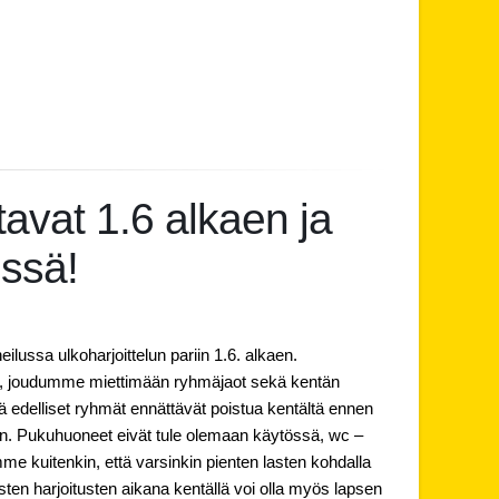
tavat 1.6 alkaen ja
issä!
ussa ulkoharjoittelun pariin 1.6. alkaen.
i, joudumme miettimään ryhmäjaot sekä kentän
tä edelliset ryhmät ennättävät poistua kentältä ennen
n. Pukuhuoneet eivät tule olemaan käytössä, wc –
mme kuitenkin, että varsinkin pienten lasten kohdalla
isten harjoitusten aikana kentällä voi olla myös lapsen