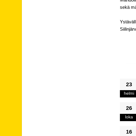
sekä mä
Ystäväll
Siilinjä
23
helmi
26
loka
16