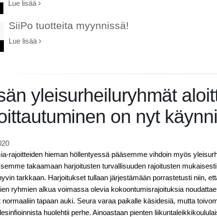
Lue lisää
SiiPo tuotteita myynnissä!
Lue lisää
än yleisurheiluryhmät aloit
oittautuminen on nyt käynn
020
-rajoitteiden hieman höllentyessä pääsemme vihdoin myös yleisurheil
semme takaamaan harjoitusten turvallisuuden rajoitusten mukaisest
yvin tarkkaan. Harjoitukset tullaan järjestämään porrastetusti niin, et
ien ryhmien alkua voimassa olevia kokoontumisrajoituksia noudattae
at normaaliin tapaan auki. Seura varaa paikalle käsidesiä, mutta toivo
esinfioinnista huolehtii perhe. Ainoastaan pienten liikuntaleikkikoulula