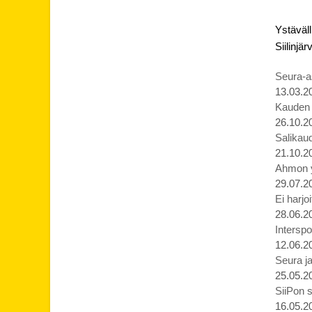
Ystäväll
Siilinjä
Seura-as
13.03.2
Kauden p
26.10.2
Salikaud
21.10.2
Ahmon yl
29.07.2
Ei harjo
28.06.2
Interspo
12.06.2
Seura ja
25.05.2
SiiPon s
16.05.2