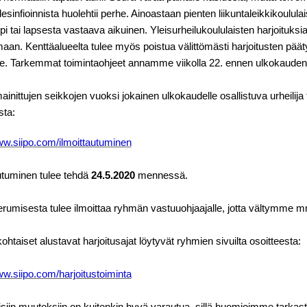
esinfioinnista huolehtii perhe. Ainoastaan pienten liikuntaleikkikoulula
 tai lapsesta vastaava aikuinen. Yleisurheilukoululaisten harjoituksi
an. Kenttäalueelta tulee myös poistua välittömästi harjoitusten pääty
lle. Tarkemmat toimintaohjeet annamme viikolla 22. ennen ulkokauden
ainittujen seikkojen vuoksi jokainen ulkokaudelle osallistuva urheilija 
sta:
ww.siipo.com/ilmoittautuminen
utuminen tulee tehdä
24.5.2020
mennessä.
rumisesta tulee ilmoittaa ryhmän vastuuohjaajalle, jotta vältymme m
taiset alustavat harjoitusajat löytyvät ryhmien sivuilta osoitteesta:
ww.siipo.com/harjoitustoiminta
siin muutoksiin on kuitenkin hyvä varautua, sillä huomioimme tarkast