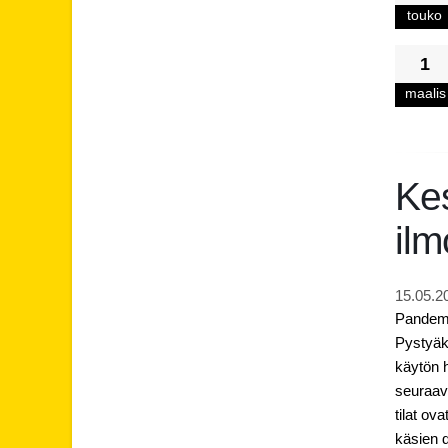
touko
1
maalis
Kes
ilm
15.05.2
Pandemia
Pystyäk
käytön h
seuraav
tilat ov
käsien d