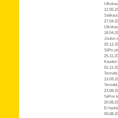
Ulkokau
12.05.2
Salikaud
27.04.2
Ulkokau
18.04.2
Joulun 
20.12.2
SiiPo yl
25.11.2
Kauden p
01.11.2
Termiiti
13.09.2
Termiiti
23.08.2
SiiPon k
20.08.2
Ei harkk
09.08.2