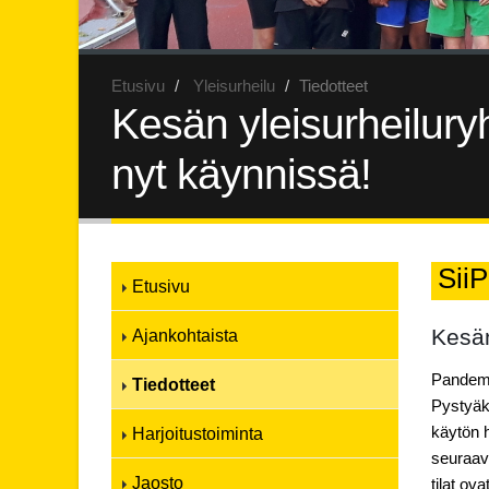
Etusivu
Yleisurheilu
Tiedotteet
Kesän yleisurheiluryh
nyt käynnissä!
SiiP
Etusivu
Kesän
Ajankohtaista
Pandemia
Tiedotteet
Pystyäk
käytön h
Harjoitustoiminta
seuraav
Jaosto
tilat ov