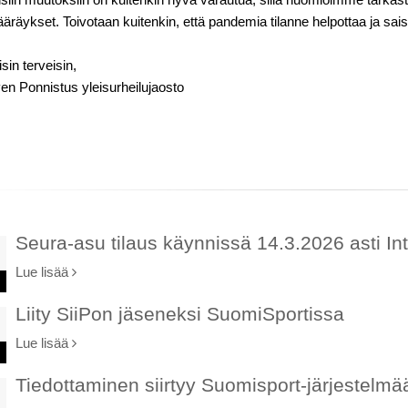
äräykset. Toivotaan kuitenkin, että pandemia tilanne helpottaa ja s
isin terveisin,
rven Ponnistus yleisurheilujaosto
Seura-asu tilaus käynnissä 14.3.2026 asti Int
Lue lisää
Liity SiiPon jäseneksi SuomiSportissa
Lue lisää
Tiedottaminen siirtyy Suomisport-järjestelmä