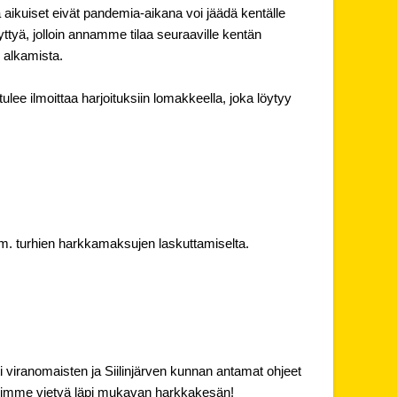
a aikuiset eivät pandemia-aikana voi jäädä kentälle
ttyä, jolloin annamme tilaa seuraaville kentän
 alkamista.
tulee ilmoittaa harjoituksiin lomakkeella, joka löytyy
m. turhien harkkamaksujen laskuttamiselta.
i viranomaisten ja Siilinjärven kunnan antamat ohjeet
aisimme vietyä läpi mukavan harkkakesän!