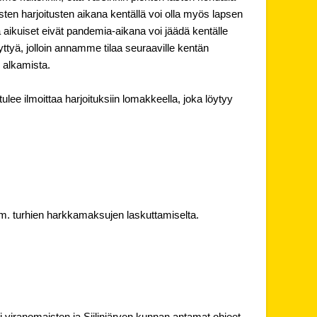
isten harjoitusten aikana kentällä voi olla myös lapsen
a aikuiset eivät pandemia-aikana voi jäädä kentälle
ttyä, jolloin annamme tilaa seuraaville kentän
 alkamista.
tulee ilmoittaa harjoituksiin lomakkeella, joka löytyy
m. turhien harkkamaksujen laskuttamiselta.
i viranomaisten ja Siilinjärven kunnan antamat ohjeet