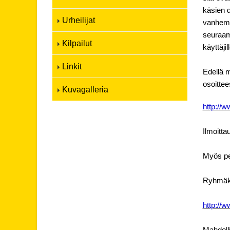
käsien d
Urheilijat
vanhempi
seuraama
Kilpailut
käyttäji
Linkit
Edellä m
osoittee
Kuvagalleria
http://w
Ilmoitta
Myös pe
Ryhmäkoh
http://w
Mahdolli