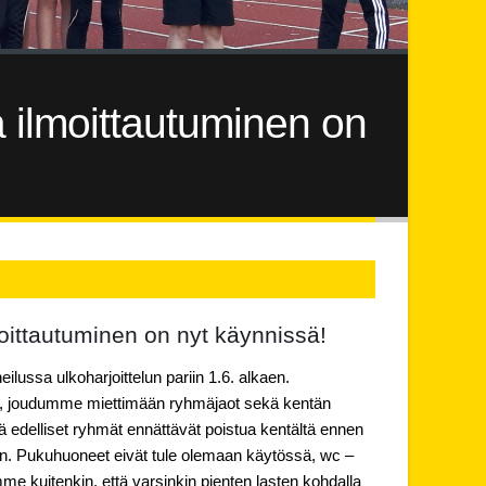
a ilmoittautuminen on
moittautuminen on nyt käynnissä!
ussa ulkoharjoittelun pariin 1.6. alkaen.
i, joudumme miettimään ryhmäjaot sekä kentän
tä edelliset ryhmät ennättävät poistua kentältä ennen
n. Pukuhuoneet eivät tule olemaan käytössä, wc –
mme kuitenkin, että varsinkin pienten lasten kohdalla