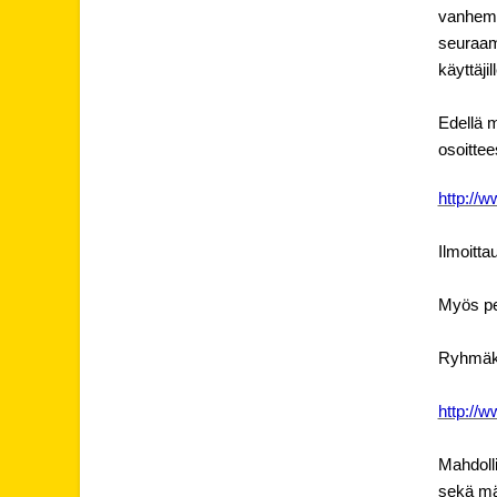
vanhempi
seuraama
käyttäji
Edellä m
osoittee
http://w
Ilmoitta
Myös pe
Ryhmäkoh
http://w
Mahdolli
sekä mä