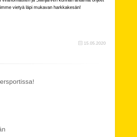
aisimme vietyä läpi mukavan harkkakesän!
15.05.2020
ersportissa!
än