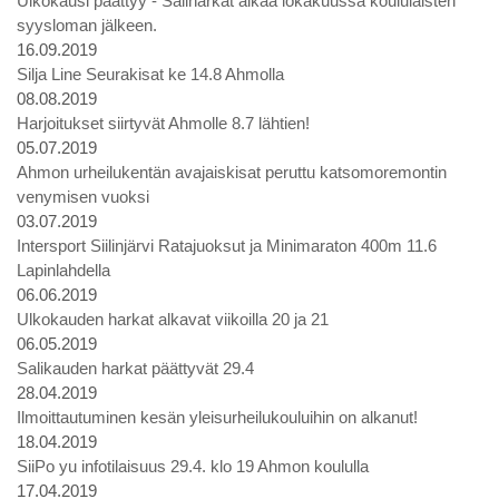
Ulkokausi päättyy - Saliharkat alkaa lokakuussa koululaisten
syysloman jälkeen.
16.09.2019
Silja Line Seurakisat ke 14.8 Ahmolla
08.08.2019
Harjoitukset siirtyvät Ahmolle 8.7 lähtien!
05.07.2019
Ahmon urheilukentän avajaiskisat peruttu katsomoremontin
venymisen vuoksi
03.07.2019
Intersport Siilinjärvi Ratajuoksut ja Minimaraton 400m 11.6
Lapinlahdella
06.06.2019
Ulkokauden harkat alkavat viikoilla 20 ja 21
06.05.2019
Salikauden harkat päättyvät 29.4
28.04.2019
Ilmoittautuminen kesän yleisurheilukouluihin on alkanut!
18.04.2019
SiiPo yu infotilaisuus 29.4. klo 19 Ahmon koululla
17.04.2019