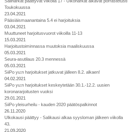
Saliharkat päättyvät viikolla 17 - Ulkoharkat alkavat porrastetusti
Toukokuussa
23.04.2021
Pääsiäismaanantaina 5.4 ei harjoituksia
03.04.2021
Muuttuneet harjoitusvuorot viikoilla 11-13
15.03.2021
Harjoitustoiminnassa muutoksia maaliskuussa
05.03.2021
Seura-asutilaus 20.3 mennessä
05.03.2021
SiiPo yu:n harjoitukset jatkuvat jälleen 8.2. alkaen!
04.02.2021
SiiPo yu:n harjoitukset keskeytetään 30.1.-12.2. uusien
koronararjoitusten vuoksi
29.01.2021
SiiPo yleisurheilu - kauden 2020 päätöspalkinnot
26.11.2020
Ulkokausi päättyy - Salikausi alkaa syysloman jälkeen viikolla
43.
21.09.2020