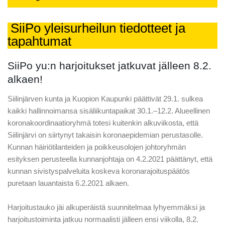
SiiPo yleisurheilun tiedotteet ja
tapahtumat
SiiPo yu:n harjoitukset jatkuvat jälleen 8.2.
alkaen!
Siilinjärven kunta ja Kuopion Kaupunki päättivät 29.1. sulkea
kaikki hallinnoimansa sisäliikuntapaikat 30.1.–12.2. Alueellinen
koronakoordinaatioryhmä totesi kuitenkin alkuviikosta, että
Siilinjärvi on siirtynyt takaisin koronaepidemian perustasolle.
Kunnan häiriötilanteiden ja poikkeusolojen johtoryhmän
esityksen perusteella kunnanjohtaja on 4.2.2021 päättänyt, että
kunnan sivistyspalveluita koskeva koronarajoituspäätös
puretaan lauantaista 6.2.2021 alkaen.
Harjoitustauko jäi alkuperäistä suunnitelmaa lyhyemmäksi ja
harjoitustoiminta jatkuu normaalisti jälleen ensi viikolla, 8.2.