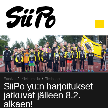
Etusivu
Yleisurheilu
Tiedotteet
SiiPo yu:n harjoitukset
jatkuvat jälleen 8.2.
alkaen!