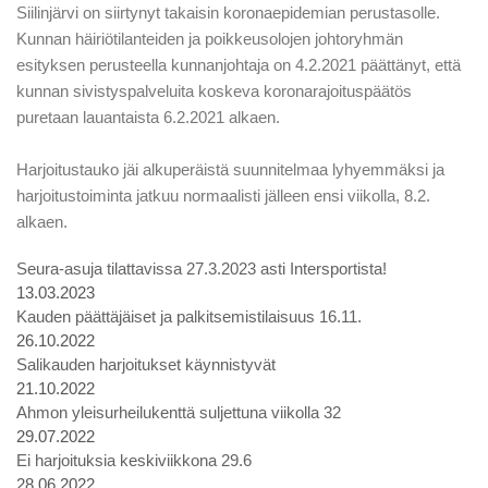
Siilinjärvi on siirtynyt takaisin koronaepidemian perustasolle.
Kunnan häiriötilanteiden ja poikkeusolojen johtoryhmän
esityksen perusteella kunnanjohtaja on 4.2.2021 päättänyt, että
kunnan sivistyspalveluita koskeva koronarajoituspäätös
puretaan lauantaista 6.2.2021 alkaen.
Harjoitustauko jäi alkuperäistä suunnitelmaa lyhyemmäksi ja
harjoitustoiminta jatkuu normaalisti jälleen ensi viikolla, 8.2.
alkaen.
Seura-asuja tilattavissa 27.3.2023 asti Intersportista!
13.03.2023
Kauden päättäjäiset ja palkitsemistilaisuus 16.11.
26.10.2022
Salikauden harjoitukset käynnistyvät
21.10.2022
Ahmon yleisurheilukenttä suljettuna viikolla 32
29.07.2022
Ei harjoituksia keskiviikkona 29.6
28.06.2022