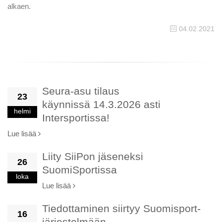
alkaen.
04.02.2021
Seura-asu tilaus
23
käynnissä 14.3.2026 asti
helmi
Intersportissa!
Lue lisää
Liity SiiPon jäseneksi
26
SuomiSportissa
loka
Lue lisää
Tiedottaminen siirtyy Suomisport-
16
järjestelmään