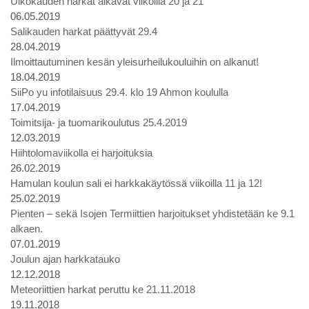
Ulkokauden harkat alkavat viikoilla 20 ja 21
06.05.2019
Salikauden harkat päättyvät 29.4
28.04.2019
Ilmoittautuminen kesän yleisurheilukouluihin on alkanut!
18.04.2019
SiiPo yu infotilaisuus 29.4. klo 19 Ahmon koululla
17.04.2019
Toimitsija- ja tuomarikoulutus 25.4.2019
12.03.2019
Hiihtolomaviikolla ei harjoituksia
26.02.2019
Hamulan koulun sali ei harkkakäytössä viikoilla 11 ja 12!
25.02.2019
Pienten – sekä Isojen Termiittien harjoitukset yhdistetään ke 9.1
alkaen.
07.01.2019
Joulun ajan harkkatauko
12.12.2018
Meteoriittien harkat peruttu ke 21.11.2018
19.11.2018