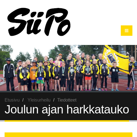
Etusivu
Yleisurheilu
Tiedotteet
Joulun ajan harkkatauko