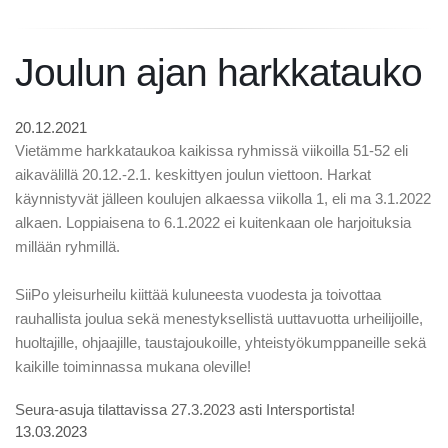
Joulun ajan harkkatauko
20.12.2021
Vietämme harkkataukoa kaikissa ryhmissä viikoilla 51-52 eli
aikavälillä 20.12.-2.1. keskittyen joulun viettoon. Harkat
käynnistyvät jälleen koulujen alkaessa viikolla 1, eli ma 3.1.2022
alkaen. Loppiaisena to 6.1.2022 ei kuitenkaan ole harjoituksia
millään ryhmillä.
SiiPo yleisurheilu kiittää kuluneesta vuodesta ja toivottaa
rauhallista joulua sekä menestyksellistä uuttavuotta urheilijoille,
huoltajille, ohjaajille, taustajoukoille, yhteistyökumppaneille sekä
kaikille toiminnassa mukana oleville!
Seura-asuja tilattavissa 27.3.2023 asti Intersportista!
13.03.2023