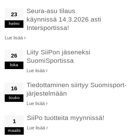
Seura-asu tilaus
23
käynnissä 14.3.2026 asti
helmi
Intersportissa!
Lue lisää
Liity SiiPon jäseneksi
26
SuomiSportissa
loka
Lue lisää
Tiedottaminen siirtyy Suomisport-
16
järjestelmään
touko
Lue lisää
SiiPo tuotteita myynnissä!
1
Lue lisää
maalis