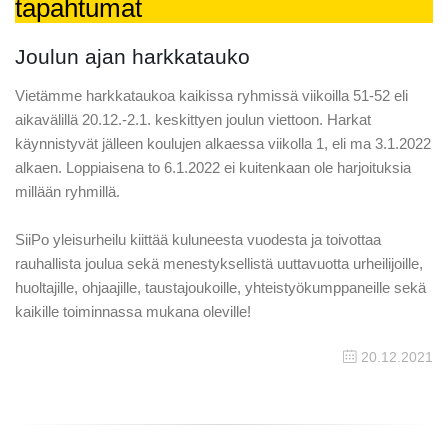
tapahtumat
Joulun ajan harkkatauko
Vietämme harkkataukoa kaikissa ryhmissä viikoilla 51-52 eli
aikavälillä 20.12.-2.1. keskittyen joulun viettoon. Harkat
käynnistyvät jälleen koulujen alkaessa viikolla 1, eli ma 3.1.2022
alkaen. Loppiaisena to 6.1.2022 ei kuitenkaan ole harjoituksia
millään ryhmillä.
SiiPo yleisurheilu kiittää kuluneesta vuodesta ja toivottaa
rauhallista joulua sekä menestyksellistä uuttavuotta urheilijoille,
huoltajille, ohjaajille, taustajoukoille, yhteistyökumppaneille sekä
kaikille toiminnassa mukana oleville!
20.12.2021