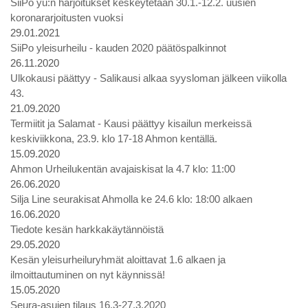
SiiPo yu:n harjoitukset keskeytetään 30.1.-12.2. uusien
koronararjoitusten vuoksi
29.01.2021
SiiPo yleisurheilu - kauden 2020 päätöspalkinnot
26.11.2020
Ulkokausi päättyy - Salikausi alkaa syysloman jälkeen viikolla
43.
21.09.2020
Termiitit ja Salamat - Kausi päättyy kisailun merkeissä
keskiviikkona, 23.9. klo 17-18 Ahmon kentällä.
15.09.2020
Ahmon Urheilukentän avajaiskisat la 4.7 klo: 11:00
26.06.2020
Silja Line seurakisat Ahmolla ke 24.6 klo: 18:00 alkaen
16.06.2020
Tiedote kesän harkkakäytännöistä
29.05.2020
Kesän yleisurheiluryhmät aloittavat 1.6 alkaen ja
ilmoittautuminen on nyt käynnissä!
15.05.2020
Seura-asujen tilaus 16.3-27.3.2020