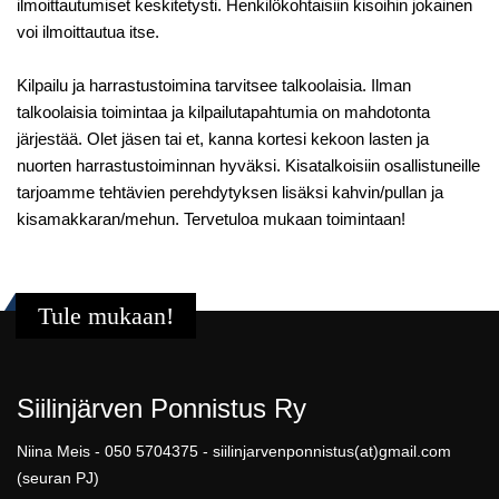
ilmoittautumiset keskitetysti. Henkilökohtaisiin kisoihin jokainen
voi ilmoittautua itse.
Kilpailu ja harrastustoimina tarvitsee talkoolaisia. Ilman
talkoolaisia toimintaa ja kilpailutapahtumia on mahdotonta
järjestää. Olet jäsen tai et, kanna kortesi kekoon lasten ja
nuorten harrastustoiminnan hyväksi. Kisatalkoisiin osallistuneille
tarjoamme tehtävien perehdytyksen lisäksi kahvin/pullan ja
kisamakkaran/mehun. Tervetuloa mukaan toimintaan!
Tule mukaan!
Siilinjärven Ponnistus Ry
Niina Meis - 050 5704375 - siilinjarvenponnistus(at)gmail.com
(seuran PJ)