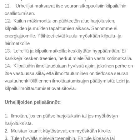
11. Urheilijat maksavat itse seuran ulkopuolisiin kilpailuihin
osallistumisen.
12. Kuilun mäkimonttu on päihteetön alue harjoitusten,
kilpailuiden ja muiden tapahtumien aikana. Sanomme ei
energiajuomille. Päihteet eivät kuulu myöskään kilpailu- ja
leirimatkoille
13. Leireillä ja kilpailumatkoilla keskitytään hyppäämään. Ei
karkkeja kesken treenien, herkut mielellään vasta kotimatkalla.
14. Kilpailuihin ilmoittaudutaan hyvissä ajoin, jokainen perhe on
itse vastuussa siitä, että ilmoittautuminen on tiedossa seuran
vastuuhenkilöllä ennen ilmoittautumisajan päättymistä. Leiri ja
kilpailuilmoittautumiset ovat sitovia.
Urheilijoiden pelisäännöt:
1. Ilmoitan, jos en pääse harjoituksiin tai jos myöhästyn
harjoituksista.
2. Muistan kauniit käytöstavat, en myöskään kiroile.
3. Tulen hyvällä mielellä treeneihin. En tule kipeänä tai