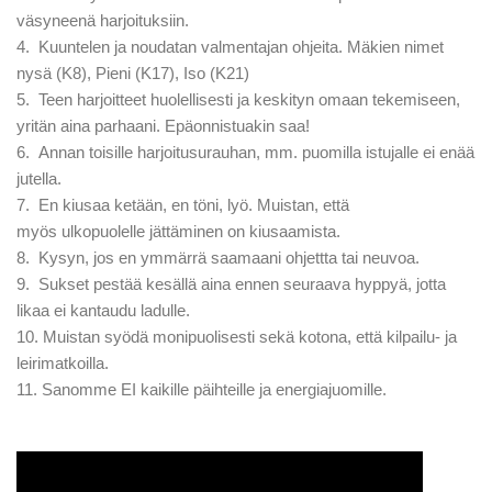
väsyneenä harjoituksiin.
4. Kuuntelen ja noudatan valmentajan ohjeita. Mäkien nimet
nysä (K8), Pieni (K17), Iso (K21)
5. Teen harjoitteet huolellisesti ja keskityn omaan tekemiseen,
yritän aina parhaani. Epäonnistuakin saa!
6. Annan toisille harjoitusurauhan, mm. puomilla istujalle ei enää
jutella.
7. En kiusaa ketään, en töni, lyö. Muistan, että
myös ulkopuolelle jättäminen on kiusaamista.
8. Kysyn, jos en ymmärrä saamaani ohjettta tai neuvoa.
9. Sukset pestää kesällä aina ennen seuraava hyppyä, jotta
likaa ei kantaudu ladulle.
10. Muistan syödä monipuolisesti sekä kotona, että kilpailu- ja
leirimatkoilla.
11. Sanomme EI kaikille päihteille ja energiajuomille.