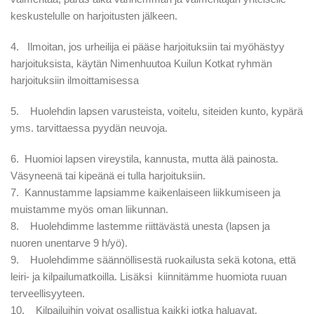
keskustelulle on harjoitusten jälkeen.
4. Ilmoitan, jos urheilija ei pääse harjoituksiin tai myöhästyy
harjoituksista, käytän Nimenhuutoa Kuilun Kotkat ryhmän
harjoituksiin ilmoittamisessa
5. Huolehdin lapsen varusteista, voitelu, siteiden kunto, kypärä
yms. tarvittaessa pyydän neuvoja.
6. Huomioi lapsen vireystila, kannusta, mutta älä painosta.
Väsyneenä tai kipeänä ei tulla harjoituksiin.
7. Kannustamme lapsiamme kaikenlaiseen liikkumiseen ja
muistamme myös oman liikunnan.
8. Huolehdimme lastemme riittävästä unesta (lapsen ja
nuoren unentarve 9 h/yö).
9. Huolehdimme säännöllisestä ruokailusta sekä kotona, että
leiri- ja kilpailumatkoilla. Lisäksi kiinnitämme huomiota ruuan
terveellisyyteen.
10. Kilpailuihin voivat osallistua kaikki jotka haluavat.