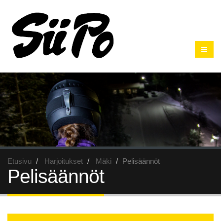
Etusivu
Harjoitukset
Mäki
Pelisäännöt
Pelisäännöt