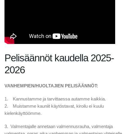
Pelisäännöt kaudella 2025-
2026
VANHEMPIEN/HUOLTAJIEN PELISÄÄNNÖT:
1. Kannustamme ja tarvittaessa autamme kaikkia.
2. Muistamme kauniit käytöstavat, kiroilu ei kuulu
kielenkäyttöömme.
3. Valmentajalle annetaan valmennusrauha, valmentaja
valmentaa, paras aika vanhemman ja valmentajan yhteiselle