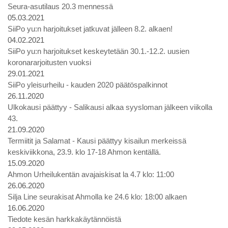
Seura-asutilaus 20.3 mennessä
05.03.2021
SiiPo yu:n harjoitukset jatkuvat jälleen 8.2. alkaen!
04.02.2021
SiiPo yu:n harjoitukset keskeytetään 30.1.-12.2. uusien
koronararjoitusten vuoksi
29.01.2021
SiiPo yleisurheilu - kauden 2020 päätöspalkinnot
26.11.2020
Ulkokausi päättyy - Salikausi alkaa syysloman jälkeen viikolla
43.
21.09.2020
Termiitit ja Salamat - Kausi päättyy kisailun merkeissä
keskiviikkona, 23.9. klo 17-18 Ahmon kentällä.
15.09.2020
Ahmon Urheilukentän avajaiskisat la 4.7 klo: 11:00
26.06.2020
Silja Line seurakisat Ahmolla ke 24.6 klo: 18:00 alkaen
16.06.2020
Tiedote kesän harkkakäytännöistä