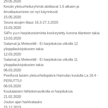
29.05.2020
Kesän yleisurheiluryhmät aloittavat 1.6 alkaen ja
ilmoittautuminen on nyt käynnissä!
15.05.2020
Seura-asujen tilaus 16.3-27.3.2020
15.03.2020
SiiPo yu:n harjoitustoiminta keskeytetty korona tilanteen takia
13.03.2020
Salamat ja Meteoriitit - Ei harjoituksia viikolla 12
ylioppilaskirjoitusten takia
12.03.2020
Salamat ja Meteoriitit - Ei harjoituksia viikolla 11
ylioppilaskirjoitusten takia
06.03.2020
PeeÄssä lasten yleisurheilupäivä Hamulan koululla La 18.4 -
PERUTTU!
06.03.2020
Koululaisten hiihtolomaviikolla ei harjoituksia
21.02.2020
Joulun ajan harkkatauko
15.12.2019