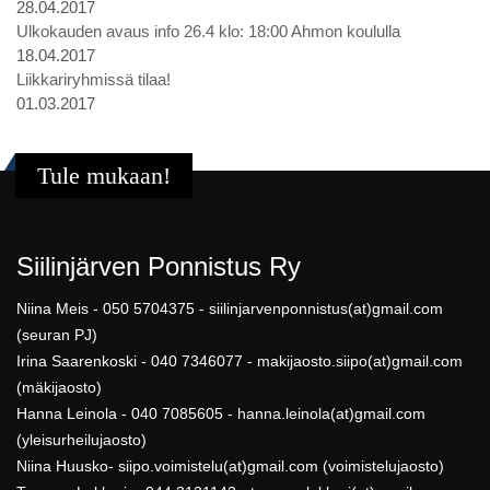
28.04.2017
Ulkokauden avaus info 26.4 klo: 18:00 Ahmon koululla
18.04.2017
Liikkariryhmissä tilaa!
01.03.2017
Tule mukaan!
Siilinjärven Ponnistus Ry
Niina Meis - 050 5704375 - siilinjarvenponnistus(at)gmail.com
(seuran PJ)
Irina Saarenkoski - 040 7346077 - makijaosto.siipo(at)gmail.com
(mäkijaosto)
Hanna Leinola - 040 7085605 - hanna.leinola(at)gmail.com
(yleisurheilujaosto)
Niina Huusko- siipo.voimistelu(at)gmail.com (voimistelujaosto)