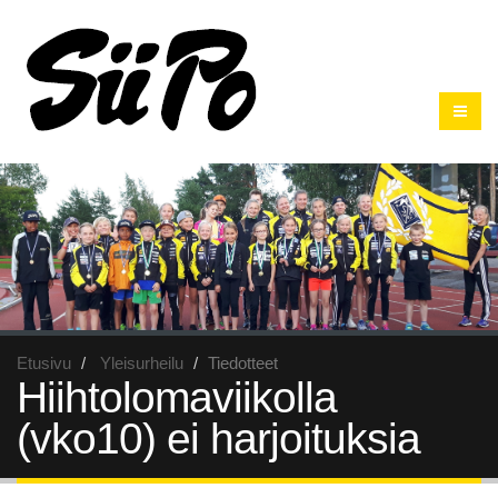
Etusivu
Yleisurheilu
Tiedotteet
Hiihtolomaviikolla
(vko10) ei harjoituksia