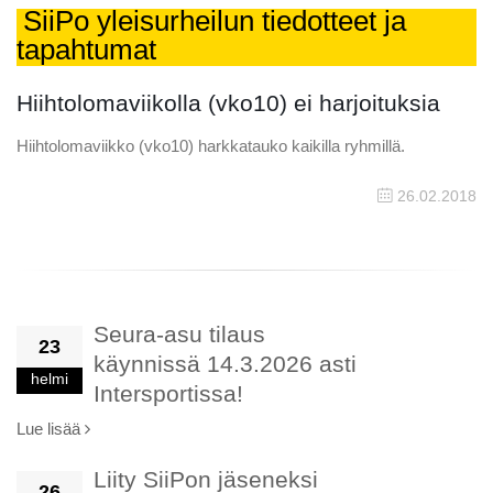
SiiPo yleisurheilun tiedotteet ja
tapahtumat
Hiihtolomaviikolla (vko10) ei harjoituksia
Hiihtolomaviikko (vko10) harkkatauko kaikilla ryhmillä.
26.02.2018
Seura-asu tilaus
23
käynnissä 14.3.2026 asti
helmi
Intersportissa!
Lue lisää
Liity SiiPon jäseneksi
26