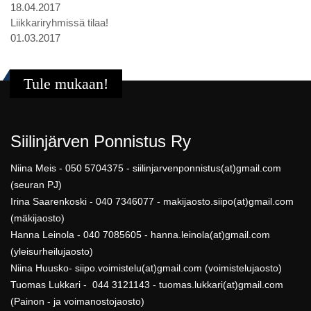
18.04.2017
Liikkariryhmissä tilaa!
01.03.2017
Tule mukaan!
Siilinjärven Ponnistus Ry
Niina Meis - 050 5704375 - siilinjarvenponnistus(at)gmail.com
(seuran PJ)
Irina Saarenkoski - 040 7346077 - makijaosto.siipo(at)gmail.com
(mäkijaosto)
Hanna Leinola - 040 7085605 - hanna.leinola(at)gmail.com
(yleisurheilujaosto)
Niina Huusko- siipo.voimistelu(at)gmail.com (voimistelujaosto)
Tuomas Lukkari - 044 3121143 - tuomas.lukkari(at)gmail.com
(Painon - ja voimanostojaosto)