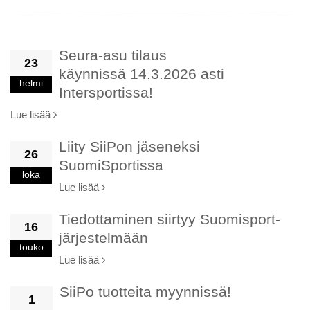
Seura-asu tilaus
23
käynnissä 14.3.2026 asti
helmi
Intersportissa!
Lue lisää
Liity SiiPon jäseneksi
26
SuomiSportissa
loka
Lue lisää
Tiedottaminen siirtyy Suomisport-
16
järjestelmään
touko
Lue lisää
SiiPo tuotteita myynnissä!
1