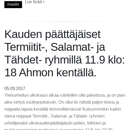
Lue lisää
maalis
Kauden päättäjäiset
Termiitit-, Salamat- ja
Tähdet- ryhmillä 11.9 klo:
18 Ahmon kentällä.
05.09.2017
Yleisurheilun ulkokausi alkaa vähitellen olla paketissa, ja on pian
aika siirtyä sisäharjoituksiin. On ollut ilo nähdä paljon iloisia ja
reippaita lapsia kentällä temmeltämässä! Kutsummekin kaikki
nämä reippaat Termiitit-, Salamat- ja Tähdet- ryhmien
urheilijanalut ulkokaudenpäättäjäisiin pelien, leikkien ja
makkaranpaiston merkeissä maanantaina 11.9. klo 18.00