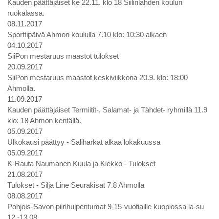
Kauden päättäjäiset ke 22.11. klo 18 Siilinlahden koulun
ruokalassa.
08.11.2017
Sporttipäivä Ahmon koululla 7.10 klo: 10:30 alkaen
04.10.2017
SiiPon mestaruus maastot tulokset
20.09.2017
SiiPon mestaruus maastot keskiviikkona 20.9. klo: 18:00
Ahmolla.
11.09.2017
Kauden päättäjäiset Termiitit-, Salamat- ja Tähdet- ryhmillä 11.9
klo: 18 Ahmon kentällä.
05.09.2017
Ulkokausi päättyy - Saliharkat alkaa lokakuussa
05.09.2017
K-Rauta Naumanen Kuula ja Kiekko - Tulokset
21.08.2017
Tulokset - Silja Line Seurakisat 7.8 Ahmolla
08.08.2017
Pohjois-Savon piirihuipentumat 9-15-vuotiaille kuopiossa la-su
12.-13.08