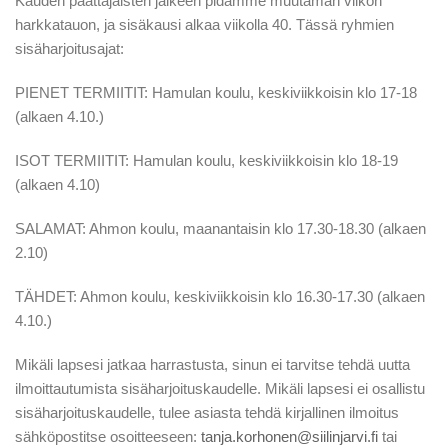
Kauden päättäjäisten jälkeen pidämme muutaman viikon
harkkatauon, ja sisäkausi alkaa viikolla 40. Tässä ryhmien
sisäharjoitusajat:
PIENET TERMIITIT: Hamulan koulu, keskiviikkoisin klo 17-18
(alkaen 4.10.)
ISOT TERMIITIT: Hamulan koulu, keskiviikkoisin klo 18-19
(alkaen 4.10)
SALAMAT: Ahmon koulu, maanantaisin klo 17.30-18.30 (alkaen
2.10)
TÄHDET: Ahmon koulu, keskiviikkoisin klo 16.30-17.30 (alkaen
4.10.)
Mikäli lapsesi jatkaa harrastusta, sinun ei tarvitse tehdä uutta
ilmoittautumista sisäharjoituskaudelle. Mikäli lapsesi ei osallistu
sisäharjoituskaudelle, tulee asiasta tehdä kirjallinen ilmoitus
sähköpostitse osoitteeseen:
tanja.korhonen@siilinjarvi.fi
tai