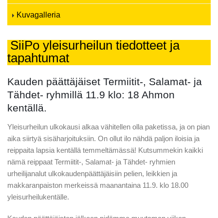
Kuvagalleria
SiiPo yleisurheilun tiedotteet ja
tapahtumat
Kauden päättäjäiset Termiitit-, Salamat- ja
Tähdet- ryhmillä 11.9 klo: 18 Ahmon
kentällä.
Yleisurheilun ulkokausi alkaa vähitellen olla paketissa, ja on pian
aika siirtyä sisäharjoituksiin. On ollut ilo nähdä paljon iloisia ja
reippaita lapsia kentällä temmeltämässä! Kutsummekin kaikki
nämä reippaat Termiitit-, Salamat- ja Tähdet- ryhmien
urheilijanalut ulkokaudenpäättäjäisiin pelien, leikkien ja
makkaranpaiston merkeissä maanantaina 11.9. klo 18.00
yleisurheilukentälle.