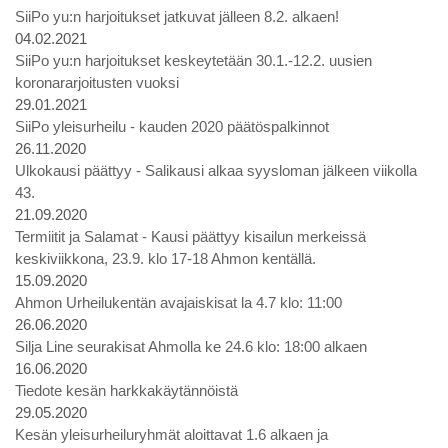
SiiPo yu:n harjoitukset jatkuvat jälleen 8.2. alkaen!
04.02.2021
SiiPo yu:n harjoitukset keskeytetään 30.1.-12.2. uusien
koronararjoitusten vuoksi
29.01.2021
SiiPo yleisurheilu - kauden 2020 päätöspalkinnot
26.11.2020
Ulkokausi päättyy - Salikausi alkaa syysloman jälkeen viikolla
43.
21.09.2020
Termiitit ja Salamat - Kausi päättyy kisailun merkeissä
keskiviikkona, 23.9. klo 17-18 Ahmon kentällä.
15.09.2020
Ahmon Urheilukentän avajaiskisat la 4.7 klo: 11:00
26.06.2020
Silja Line seurakisat Ahmolla ke 24.6 klo: 18:00 alkaen
16.06.2020
Tiedote kesän harkkakäytännöistä
29.05.2020
Kesän yleisurheiluryhmät aloittavat 1.6 alkaen ja