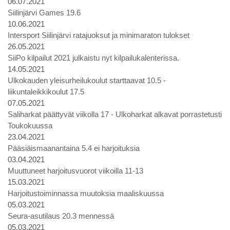
06.07.2021
Siilinjärvi Games 19.6
10.06.2021
Intersport Siilinjärvi ratajuoksut ja minimaraton tulokset
26.05.2021
SiiPo kilpailut 2021 julkaistu nyt kilpailukalenterissa.
14.05.2021
Ulkokauden yleisurheilukoulut starttaavat 10.5 -
liikuntaleikkikoulut 17.5
07.05.2021
Saliharkat päättyvät viikolla 17 - Ulkoharkat alkavat porrastetusti
Toukokuussa
23.04.2021
Pääsiäismaanantaina 5.4 ei harjoituksia
03.04.2021
Muuttuneet harjoitusvuorot viikoilla 11-13
15.03.2021
Harjoitustoiminnassa muutoksia maaliskuussa
05.03.2021
Seura-asutilaus 20.3 mennessä
05.03.2021