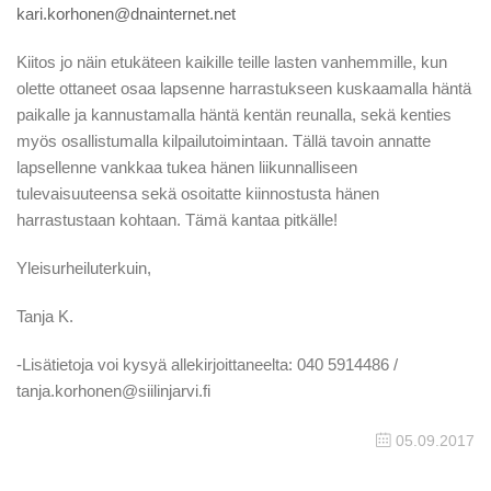
kari.korhonen@dnainternet.net
Kiitos jo näin etukäteen kaikille teille lasten vanhemmille, kun
olette ottaneet osaa lapsenne harrastukseen kuskaamalla häntä
paikalle ja kannustamalla häntä kentän reunalla, sekä kenties
myös osallistumalla kilpailutoimintaan. Tällä tavoin annatte
lapsellenne vankkaa tukea hänen liikunnalliseen
tulevaisuuteensa sekä osoitatte kiinnostusta hänen
harrastustaan kohtaan. Tämä kantaa pitkälle!
Yleisurheiluterkuin,
Tanja K.
-Lisätietoja voi kysyä allekirjoittaneelta: 040 5914486 /
tanja.korhonen@siilinjarvi.fi
05.09.2017