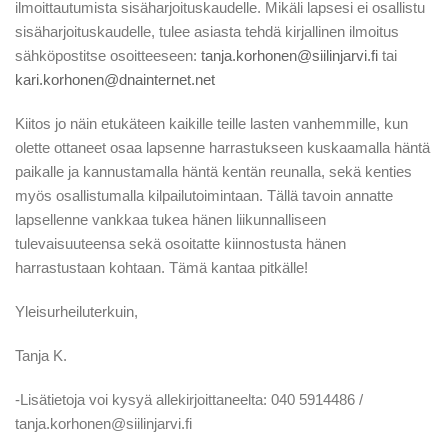
ilmoittautumista sisäharjoituskaudelle. Mikäli lapsesi ei osallistu
sisäharjoituskaudelle, tulee asiasta tehdä kirjallinen ilmoitus
sähköpostitse osoitteeseen:
tanja.korhonen@siilinjarvi.fi
tai
kari.korhonen@dnainternet.net
Kiitos jo näin etukäteen kaikille teille lasten vanhemmille, kun
olette ottaneet osaa lapsenne harrastukseen kuskaamalla häntä
paikalle ja kannustamalla häntä kentän reunalla, sekä kenties
myös osallistumalla kilpailutoimintaan. Tällä tavoin annatte
lapsellenne vankkaa tukea hänen liikunnalliseen
tulevaisuuteensa sekä osoitatte kiinnostusta hänen
harrastustaan kohtaan. Tämä kantaa pitkälle!
Yleisurheiluterkuin,
Tanja K.
-Lisätietoja voi kysyä allekirjoittaneelta: 040 5914486 /
tanja.korhonen@siilinjarvi.fi