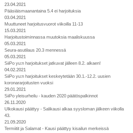
23.04.2021
Pääsiäismaanantaina 5.4 ei harjoituksia
03.04.2021
Muuttuneet harjoitusvuorot viikoilla 11-13
15.03.2021
Harjoitustoiminnassa muutoksia maaliskuussa
05.03.2021
Seura-asutilaus 20.3 mennessä
05.03.2021
SiiPo yu:n harjoitukset jatkuvat jälleen 8.2. alkaen!
04.02.2021
SiiPo yu:n harjoitukset keskeytetään 30.1.-12.2. uusien
koronararjoitusten vuoksi
29.01.2021
SiiPo yleisurheilu - kauden 2020 päätöspalkinnot
26.11.2020
Ulkokausi päättyy - Salikausi alkaa syysloman jälkeen viikolla
43.
21.09.2020
Termiitit ja Salamat - Kausi päättyy kisailun merkeissä