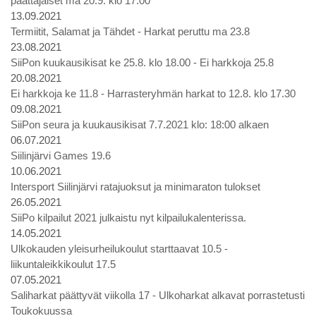
päättäjäiset ma 20.9. klo 17.00
13.09.2021
Termiitit, Salamat ja Tähdet - Harkat peruttu ma 23.8
23.08.2021
SiiPon kuukausikisat ke 25.8. klo 18.00 - Ei harkkoja 25.8
20.08.2021
Ei harkkoja ke 11.8 - Harrasteryhmän harkat to 12.8. klo 17.30
09.08.2021
SiiPon seura ja kuukausikisat 7.7.2021 klo: 18:00 alkaen
06.07.2021
Siilinjärvi Games 19.6
10.06.2021
Intersport Siilinjärvi ratajuoksut ja minimaraton tulokset
26.05.2021
SiiPo kilpailut 2021 julkaistu nyt kilpailukalenterissa.
14.05.2021
Ulkokauden yleisurheilukoulut starttaavat 10.5 -
liikuntaleikkikoulut 17.5
07.05.2021
Saliharkat päättyvät viikolla 17 - Ulkoharkat alkavat porrastetusti
Toukokuussa