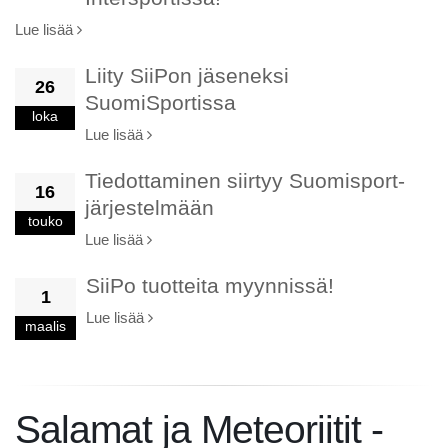
Lue lisää
Liity SiiPon jäseneksi
26
SuomiSportissa
loka
Lue lisää
Tiedottaminen siirtyy Suomisport-
16
järjestelmään
touko
Lue lisää
SiiPo tuotteita myynnissä!
1
Lue lisää
maalis
Salamat ja Meteoriitit -