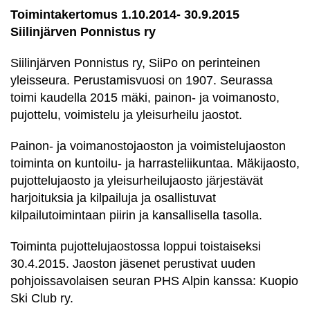
Toimintakertomus 1.10.2014- 30.9.2015
Siilinjärven Ponnistus ry
Siilinjärven Ponnistus ry, SiiPo on perinteinen
yleisseura. Perustamisvuosi on 1907. Seurassa
toimi kaudella 2015 mäki, painon- ja voimanosto,
pujottelu, voimistelu ja yleisurheilu jaostot.
Painon- ja voimanostojaoston ja voimistelujaoston
toiminta on kuntoilu- ja harrasteliikuntaa. Mäkijaosto,
pujottelujaosto ja yleisurheilujaosto järjestävät
harjoituksia ja kilpailuja ja osallistuvat
kilpailutoimintaan piirin ja kansallisella tasolla.
Toiminta pujottelujaostossa loppui toistaiseksi
30.4.2015. Jaoston jäsenet perustivat uuden
pohjoissavolaisen seuran PHS Alpin kanssa: Kuopio
Ski Club ry.