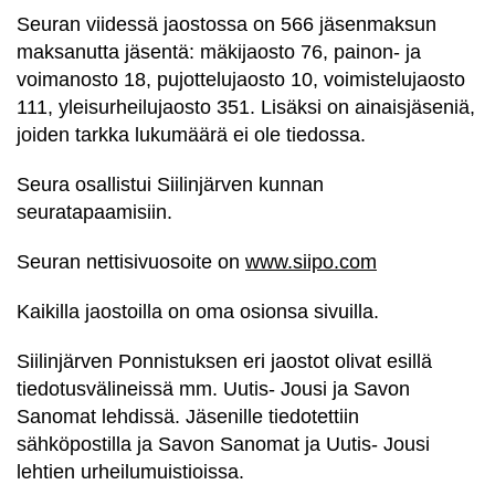
Seuran viidessä jaostossa on 566 jäsenmaksun
maksanutta jäsentä: mäkijaosto 76, painon- ja
voimanosto 18, pujottelujaosto 10, voimistelujaosto
111, yleisurheilujaosto 351. Lisäksi on ainaisjäseniä,
joiden tarkka lukumäärä ei ole tiedossa.
Seura osallistui Siilinjärven kunnan
seuratapaamisiin.
Seuran nettisivuosoite on
www.siipo.com
Kaikilla jaostoilla on oma osionsa sivuilla.
Siilinjärven Ponnistuksen eri jaostot olivat esillä
tiedotusvälineissä mm. Uutis- Jousi ja Savon
Sanomat lehdissä. Jäsenille tiedotettiin
sähköpostilla ja Savon Sanomat ja Uutis- Jousi
lehtien urheilumuistioissa.