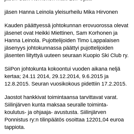
jäsen Hanna Leinola yleisurheilu Mika Hirvonen
Kauden päättyessä johtokunnan erovuorossa olevat
jäsenet ovat Heikki Miettinen, Sam Korhonen ja
Hanna Leinola. Pujottelijoiden Timo Lappalaisen
jäsenyys johtokunnassa päättyi pujottelijoiden
jäsenten liityttyä uuteen seuraan Kuopio Ski Club ry.
SiiPon johtokunta kokoontui vuoden aikana neljä
kertaa; 24.11 2014, 29.12.2014, 9.6.2015 ja
12.8.2015. Seuran vuosikokous pidettiin 17.2.2015.
Jaostot hankkivat toimintaansa tarvittavat varat.
Siilinjärven kunta maksaa seuralle toiminta-
koulutus- ja ohjaaja- avustusta. Siilinjärven
Ponnistus ry:n tilinpäätös osoittaa 12201,04 euroa
tappiota.