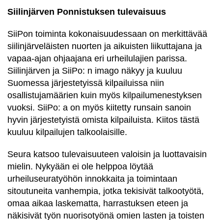
Siilinjärven Ponnistuksen tulevaisuus
SiiPon toiminta kokonaisuudessaan on merkittävää
siilinjärveläisten nuorten ja aikuisten liikuttajana ja
vapaa-ajan ohjaajana eri urheilulajien parissa.
Siilinjärven ja SiiPo: n imago näkyy ja kuuluu
Suomessa järjestetyissä kilpailuissa niin
osallistujamäärien kuin myös kilpailumenestyksen
vuoksi. SiiPo: a on myös kiitetty runsain sanoin
hyvin järjestetyistä omista kilpailuista. Kiitos tästä
kuuluu kilpailujen talkoolaisille.
Seura katsoo tulevaisuuteen valoisin ja luottavaisin
mielin. Nykyään ei ole helppoa löytää
urheiluseuratyöhön innokkaita ja toimintaan
sitoutuneita vanhempia, jotka tekisivät talkootyötä,
omaa aikaa laskematta, harrastuksen eteen ja
näkisivät työn nuorisotyönä omien lasten ja toisten