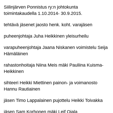
Siilinjärven Ponnistus ry:n johtokunta
toimintakaudella 1.10.2014- 30.9.2015.
tehtävä jäsenet jaosto henk. koht. varajäsen
puheenjohtaja Juha Heikkinen yleisurheilu
varapuheenjohtaja Jaana Niskanen voimistelu Seija
Hämäläinen
rahastonhoitaja Niina Meis mäki Pauliina Kuisma-
Heikkinen
sihteeri Heikki Miettinen painon- ja voimanosto
Hannu Rautiainen
jäsen Timo Lappalainen pujottelu Heikki Toivakka
jäsen Sam Korhonen mäki Leif Ojala