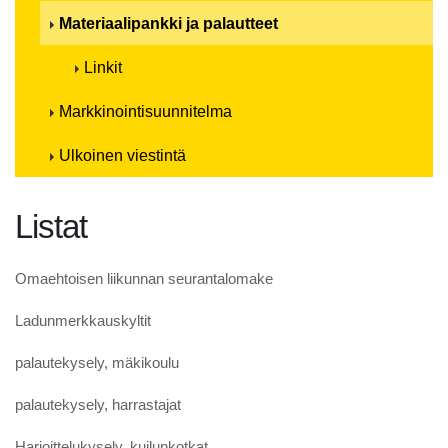
Materiaalipankki ja palautteet
Linkit
Markkinointisuunnitelma
Ulkoinen viestintä
Listat
Omaehtoisen liikunnan seurantalomake
Ladunmerkkauskyltit
palautekysely, mäkikoulu
palautekysely, harrastajat
Harjoittelukysely, kuilunkotkat