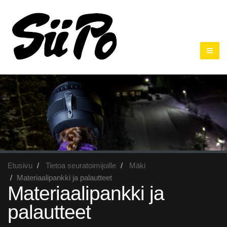
Etusivu
Tietoa seuratoimijoille
Mäki
Materiaalipankki ja palautteet
Materiaalipankki ja
palautteet