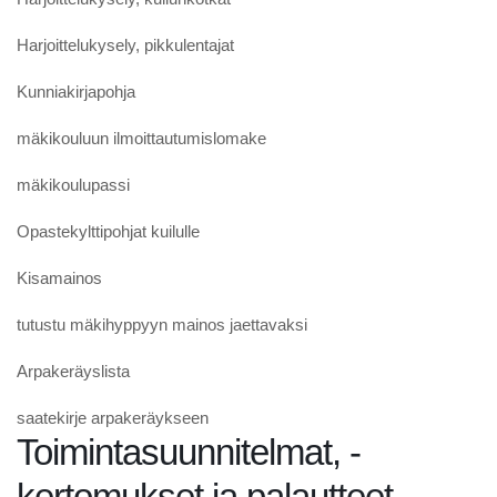
Harjoittelukysely, pikkulentajat
Kunniakirjapohja
mäkikouluun ilmoittautumislomake
mäkikoulupassi
Opastekylttipohjat kuilulle
Kisamainos
tutustu mäkihyppyyn mainos jaettavaksi
Arpakeräyslista
saatekirje arpakeräykseen
Toimintasuunnitelmat, -
kertomukset ja palautteet