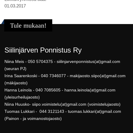
01.03.2017
Tule mukaan!
Siilinjärven Ponnistus Ry
Niina Meis - 050 5704375 - siilinjarvenponnistus(at)gmail.com
(seuran PJ)
Irina Saarenkoski - 040 7346077 - makijaosto.siipo(at)gmail.com
(mäkijaosto)
Hanna Leinola - 040 7085605 - hanna.leinola(at)gmail.com
(yleisurheilujaosto)
Niina Huusko- siipo.voimistelu(at)gmail.com (voimistelujaosto)
Tuomas Lukkari - 044 3121143 - tuomas.lukkari(at)gmail.com
(Painon - ja voimanostojaosto)