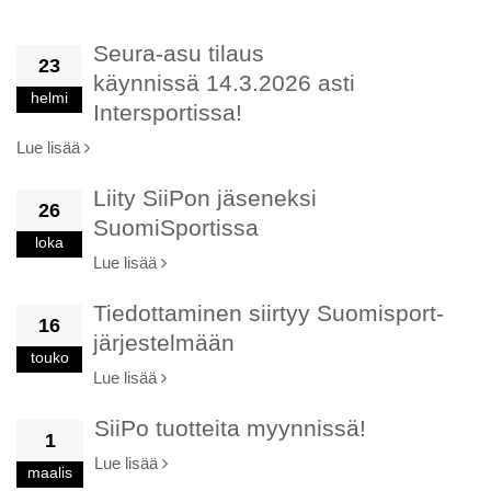
Seura-asu tilaus
23
käynnissä 14.3.2026 asti
helmi
Intersportissa!
Lue lisää
Liity SiiPon jäseneksi
26
SuomiSportissa
loka
Lue lisää
Tiedottaminen siirtyy Suomisport-
16
järjestelmään
touko
Lue lisää
SiiPo tuotteita myynnissä!
1
Lue lisää
maalis