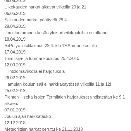
06.06.2019
Ulkokauden harkat alkavat viikoilla 20 ja 21
06.05.2019
Salikauden harkat päättyvät 29.4
28.04.2019
Ilmoittautuminen kesän yleisurheilukouluihin on alkanut!
18.04.2019
SiiPo yu infotilaisuus 29.4. klo 19 Ahmon koululla
17.04.2019
Toimitsija- ja tuomarikoulutus 25.4.2019
12.03.2019
Hiihtolomaviikolla ei harjoituksia
26.02.2019
Hamulan koulun sali ei harkkakäytössä viikoilla 11 ja 12!
25.02.2019
Pienten – sekä Isojen Termiittien harjoitukset yhdistetään ke 9.1
alkaen.
07.01.2019
Joulun ajan harkkatauko
12.12.2018
Meteoriittien harkat peruttu ke 21.11.2018