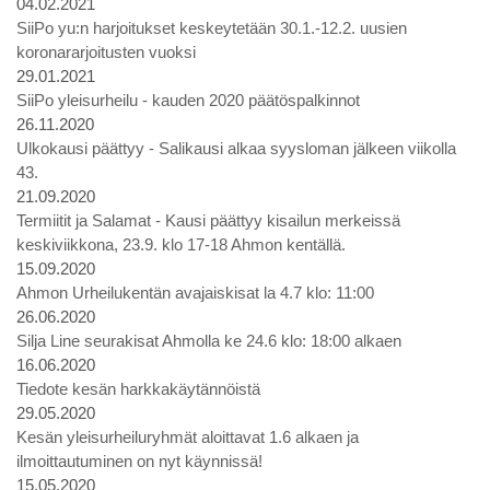
04.02.2021
SiiPo yu:n harjoitukset keskeytetään 30.1.-12.2. uusien
koronararjoitusten vuoksi
29.01.2021
SiiPo yleisurheilu - kauden 2020 päätöspalkinnot
26.11.2020
Ulkokausi päättyy - Salikausi alkaa syysloman jälkeen viikolla
43.
21.09.2020
Termiitit ja Salamat - Kausi päättyy kisailun merkeissä
keskiviikkona, 23.9. klo 17-18 Ahmon kentällä.
15.09.2020
Ahmon Urheilukentän avajaiskisat la 4.7 klo: 11:00
26.06.2020
Silja Line seurakisat Ahmolla ke 24.6 klo: 18:00 alkaen
16.06.2020
Tiedote kesän harkkakäytännöistä
29.05.2020
Kesän yleisurheiluryhmät aloittavat 1.6 alkaen ja
ilmoittautuminen on nyt käynnissä!
15.05.2020