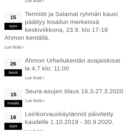
Lue lisää
Termiitit ja Salamat ryhmän kausi
15
päättyy kisailun merkeissä
syys
keskiviikkona, 23.9. klo 17-18
Ahmon kentällä.
Lue lisää
Ahmon Urheilukentän avajaiskisat
26
la 4.7 klo: 11:00
kesä
Lue lisää
Seura-asujen tilaus 16.3-27.3.2020
15
Lue lisää
maalis
Leirikorvauskäytännöt päivitetty
18
kaudelle 1.10.2019 - 30.9.2020.
syys