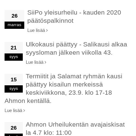
SiiPo yleisurheilu - kauden 2020
26
päätöspalkinnot
marras
Lue lisää
Ulkokausi päättyy - Salikausi alkaa
21
syysloman jälkeen viikolla 43.
syys
Lue lisää
Termiitit ja Salamat ryhmän kausi
15
päättyy kisailun merkeissä
syys
keskiviikkona, 23.9. klo 17-18
Ahmon kentällä.
Lue lisää
Ahmon Urheilukentän avajaiskisat
26
la 4.7 klo: 11:00