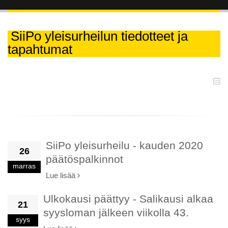
SiiPo yleisurheilun tiedotteet ja
tapahtumat
SiiPo yleisurheilu - kauden 2020
26
päätöspalkinnot
marras
Lue lisää
Ulkokausi päättyy - Salikausi alkaa
21
syysloman jälkeen viikolla 43.
syys