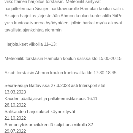
viikoittainen harjoitus torstaisin. Meteoriitit siirtyvät
harjoittelemaan Sisujen harkkavuorolle Hamulan koulun saliin.
Sisujen harjoitus järjestetään Ahmon koulun kuntosalilla SiiPo
yu:n kuntosalivuoroa hyödyntäen, jolloin harkat myös alkavat
tavallista ajankohtaa aiemmin.
Harjoitukset viikoilla 11–13:
Meteoriitit: torstaisin Hamulan koulun salissa klo 19:00-20:15
Sisut: torstaisin Ahmon koulun kuntosalilla klo 17:30-18:45
Seura-asuja tilattavissa 27.3.2023 asti Intersportista!
13.03.2023
Kauden päättäjäiset ja palkitsemistilaisuus 16.11.
26.10.2022
Salikauden harjoitukset käynnistyvät
21.10.2022
Ahmon yleisurheilukenttä suljettuna viikolla 32
29.07.2022