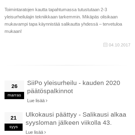
Toimintaratojen kautta tapahtumassa tutustutaan 2-3
yleisurheilulajin tekniikkaan tarkemmin. Mikäpäs olisikaan
mukavampi tapa käynnistää salikautta yhdessä – tervetuloa
mukaan!
04.10.2017
SiiPo yleisurheilu - kauden 2020
26
päätöspalkinnot
marras
Lue lisää
Ulkokausi päättyy - Salikausi alkaa
21
syysloman jälkeen viikolla 43.
syys
Lue lisää