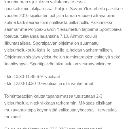
korkeimman sijoituksen valtakunnallisessa
nuorisotoimintakilpailussa. Pohjois-Savon Yleisurheilu palkitsee
vuoden 2016 sijoitusten pohjalta tämän vuoden aikana piirin
kolme kärkiseuraa toiminnallisella palkinnolla. Palkinnoksi
saamamme Pohjois-Savon Yleisurheilun tarjoama Sporttipäivä
toteutuu tulevansa lauantaina 7.10. Ahmon koulun
liikuntasalissa. Sporttipäivän ohjelma on suunnattu
yleisurheilukoulu-ikäisille lapsille ja heidän vanhemmilleen.
Ohjelmaan sisältyy yleisurheilun toimintaratojen esittelyä sekä
liaanihyppyä. Sporttipäivän aikataulu on seuraavanlainen:
- klo 10.30-11.45 6-9 -vuotiaat
- klo 12.00-13.30 10-vuotiaat ja sitä vanhemmat
Toimintaratojen kautta tapahtumassa tutustutaan 2-3
yleisurheilulajin tekniikkaan tarkemmin. Mikäpäs olisikaan
mukavampi tapa käynnistää salikautta yhdessä – tervetuloa
mukaan!