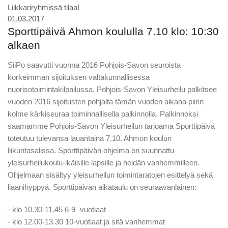
Liikkariryhmissä tilaa!
01.03.2017
Sporttipäivä Ahmon koululla 7.10 klo: 10:30
alkaen
SiiPo saavutti vuonna 2016 Pohjois-Savon seuroista
korkeimman sijoituksen valtakunnallisessa
nuorisotoimintakilpailussa. Pohjois-Savon Yleisurheilu palkitsee
vuoden 2016 sijoitusten pohjalta tämän vuoden aikana piirin
kolme kärkiseuraa toiminnallisella palkinnolla. Palkinnoksi
saamamme Pohjois-Savon Yleisurheilun tarjoama Sporttipäivä
toteutuu tulevansa lauantaina 7.10. Ahmon koulun
liikuntasalissa. Sporttipäivän ohjelma on suunnattu
yleisurheilukoulu-ikäisille lapsille ja heidän vanhemmilleen.
Ohjelmaan sisältyy yleisurheilun toimintaratojen esittelyä sekä
liaanihyppyä. Sporttipäivän aikataulu on seuraavanlainen:
- klo 10.30-11.45 6-9 -vuotiaat
- klo 12.00-13.30 10-vuotiaat ja sitä vanhemmat