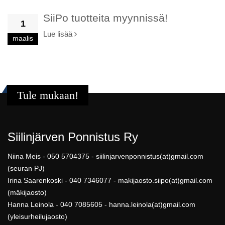
SiiPo tuotteita myynnissä!
1
Lue lisää
maalis
Tule mukaan!
Siilinjärven Ponnistus Ry
Niina Meis - 050 5704375 - siilinjarvenponnistus(at)gmail.com
(seuran PJ)
Irina Saarenkoski - 040 7346077 - makijaosto.siipo(at)gmail.com
(mäkijaosto)
Hanna Leinola - 040 7085605 - hanna.leinola(at)gmail.com
(yleisurheilujaosto)