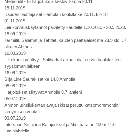
Meteoriitit - Ei harjoituksia keskiviikkona 20.11
19.11.2019
Kauden päättäjäiset Hamulan koululla ke 20.11. klo 18
01.11.2019
Leirikorvauskäytännöt päivitetty kaudelle 1.10.2019 - 30.9.2020.
18.09.2019
Termiitit, Salamat ja Tähdet: kauden päättäjäiset ma 23.9 klo: 17
alkaen Ahmolla
16.09.2019
Ulkokausi päättyy - Saliharkat alkaa lokakuussa koululaisten
syysloman jälkeen.
16.09.2019
Silja Line Seurakisat ke 14.8 Ahmolla
08.08.2019
Harjoitukset siirtyvät Ahmolle 8.7 lähtien!
05.07.2019
Ahmon urheilukentän avajaiskisat peruttu katsomoremontin
venymisen vuoksi
03.07.2019
Intersport Siilinjärvi Ratajuoksut ja Minimaraton 400m 11.6
Lapinlahdella