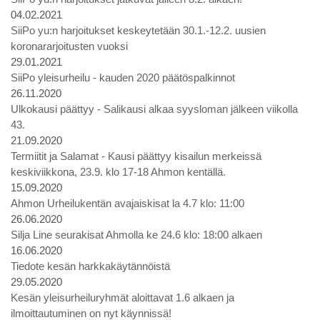
04.02.2021
SiiPo yu:n harjoitukset keskeytetään 30.1.-12.2. uusien
koronararjoitusten vuoksi
29.01.2021
SiiPo yleisurheilu - kauden 2020 päätöspalkinnot
26.11.2020
Ulkokausi päättyy - Salikausi alkaa syysloman jälkeen viikolla
43.
21.09.2020
Termiitit ja Salamat - Kausi päättyy kisailun merkeissä
keskiviikkona, 23.9. klo 17-18 Ahmon kentällä.
15.09.2020
Ahmon Urheilukentän avajaiskisat la 4.7 klo: 11:00
26.06.2020
Silja Line seurakisat Ahmolla ke 24.6 klo: 18:00 alkaen
16.06.2020
Tiedote kesän harkkakäytännöistä
29.05.2020
Kesän yleisurheiluryhmät aloittavat 1.6 alkaen ja
ilmoittautuminen on nyt käynnissä!