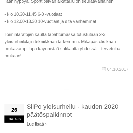
liaanihyppyä. Sporttipäivän aikataulu on seuraavanlainen:
- klo 10.30-11.45 6-9 -vuotiaat
- klo 12.00-13.30 10-vuotiaat ja sitä vanhemmat
Toimintaratojen kautta tapahtumassa tutustutaan 2-3
yleisurheilulajin tekniikkaan tarkemmin. Mikäpäs olisikaan
mukavampi tapa käynnistää salikautta yhdessä – tervetuloa
mukaan!
04.10.2017
SiiPo yleisurheilu - kauden 2020
26
päätöspalkinnot
marras
Lue lisää