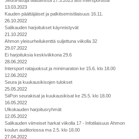
Seura-asuja tilattavissa 27.3.2023 asti Intersportista!
13.03.2023
Kauden päättäjäiset ja palkitsemistilaisuus 16.11.
26.10.2022
Salikauden harjoitukset käynnistyvät
21.10.2022
Ahmon yleisurheilukenttä suljettuna viikolla 32
29.07.2022
Ei harjoituksia keskiviikkona 29.6
28.06.2022
Intersport ratajuoksut ja minimaraton ke 15.6. klo 18.00
12.06.2022
Seura ja kuukausikisojen tulokset
25.05.2022
SiiPon seurakisat ja kuukausikisat ke 25.5. klo 18.00
16.05.2022
Ulkokauden harjoitusryhmät
12.05.2022
Salikauden viimeiset harkat viikolla 17 - Infotilaisuus Ahmon
koulun auditoriossa ma 2.5. klo 18.00
27.04.2022