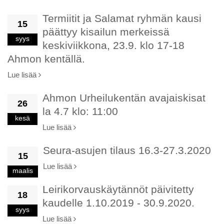
Termiitit ja Salamat ryhmän kausi
15
päättyy kisailun merkeissä
syys
keskiviikkona, 23.9. klo 17-18
Ahmon kentällä.
Lue lisää
Ahmon Urheilukentän avajaiskisat
26
la 4.7 klo: 11:00
kesä
Lue lisää
Seura-asujen tilaus 16.3-27.3.2020
15
Lue lisää
maalis
Leirikorvauskäytännöt päivitetty
18
kaudelle 1.10.2019 - 30.9.2020.
syys
Lue lisää