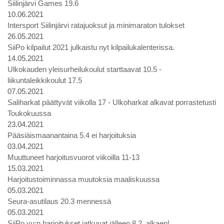
Siilinjärvi Games 19.6
10.06.2021
Intersport Siilinjärvi ratajuoksut ja minimaraton tulokset
26.05.2021
SiiPo kilpailut 2021 julkaistu nyt kilpailukalenterissa.
14.05.2021
Ulkokauden yleisurheilukoulut starttaavat 10.5 -
liikuntaleikkikoulut 17.5
07.05.2021
Saliharkat päättyvät viikolla 17 - Ulkoharkat alkavat porrastetusti
Toukokuussa
23.04.2021
Pääsiäismaanantaina 5.4 ei harjoituksia
03.04.2021
Muuttuneet harjoitusvuorot viikoilla 11-13
15.03.2021
Harjoitustoiminnassa muutoksia maaliskuussa
05.03.2021
Seura-asutilaus 20.3 mennessä
05.03.2021
SiiPo yu:n harjoitukset jatkuvat jälleen 8.2. alkaen!