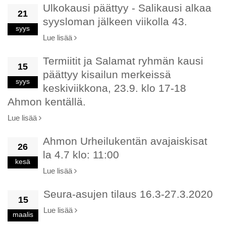
Ulkokausi päättyy - Salikausi alkaa
21
syysloman jälkeen viikolla 43.
syys
Lue lisää
Termiitit ja Salamat ryhmän kausi
15
päättyy kisailun merkeissä
syys
keskiviikkona, 23.9. klo 17-18
Ahmon kentällä.
Lue lisää
Ahmon Urheilukentän avajaiskisat
26
la 4.7 klo: 11:00
kesä
Lue lisää
Seura-asujen tilaus 16.3-27.3.2020
15
Lue lisää
maalis