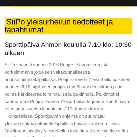
SiiPo yleisurheilun tiedotteet ja
tapahtumat
Sporttipäivä Ahmon koululla 7.10 klo: 10:30
alkaen
SiiPo saavutti vuonna 2016 Pohjois-Savon seuroista
korkeimman sijoituksen valtakunnallisessa
nuorisotoimintakilpailussa. Pohjois-Savon Yleisurheilu palkitsee
vuoden 2016 sijoitusten pohjalta tämän vuoden aikana piirin
kolme kärkiseuraa toiminnallisella palkinnolla. Palkinnoksi
saamamme Pohjois-Savon Yleisurheilun tarjoama Sporttipäivä
toteutuu tulevansa lauantaina 7.10. Ahmon koulun
liikuntasalissa. Sporttipäivän ohjelma on suunnattu
yleisurheilukoulu-ikäisille lapsille ja heidän vanhemmilleen.
Ohjelmaan sisältyy yleisurheilun toimintaratojen esittelyä sekä