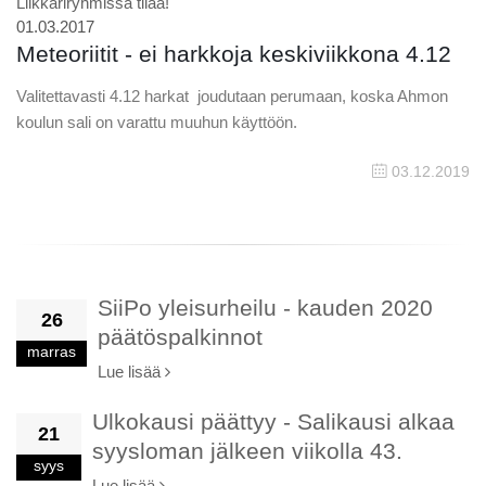
Liikkariryhmissä tilaa!
01.03.2017
Meteoriitit - ei harkkoja keskiviikkona 4.12
Valitettavasti 4.12 harkat joudutaan perumaan, koska Ahmon
koulun sali on varattu muuhun käyttöön.
03.12.2019
SiiPo yleisurheilu - kauden 2020
26
päätöspalkinnot
marras
Lue lisää
Ulkokausi päättyy - Salikausi alkaa
21
syysloman jälkeen viikolla 43.
syys
Lue lisää