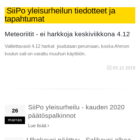
SiiPo yleisurheilun tiedotteet ja
tapahtumat
Meteoriitit - ei harkkoja keskiviikkona 4.12
Valitettavasti 4.12 harkat joudutaan perumaan, koska Ahmon
koulun sali on varattu muuhun käyttöön.
03.12.2019
SiiPo yleisurheilu - kauden 2020
26
päätöspalkinnot
marras
Lue lisää
Ulkokausi päättyy - Salikausi alkaa