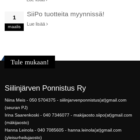
SiiPo tuotteita myynnissä!
1
Lue lisää
maalis
Tule mukaan!
Siilinjärven Ponnistus Ry
Niina Meis - 050 5704375 - siilinjarvenponnistus(at)gmail.com
(seuran PJ)
Irina Saarenkoski - 040 7346077 - makijaosto.siipo(at)gmail.com
(mäkijaosto)
Hanna Leinola - 040 7085605 - hanna.leinola(at)gmail.com
(yleisurheilujaosto)