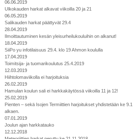
06.06.2019
Ulkokauden harkat alkavat viikoilla 20 ja 21
06.05.2019
Salikauden harkat päättyvät 29.4
28.04.2019
Ilmoittautuminen kesän yleisurheilukouluihin on alkanut!
18.04.2019
SiiPo yu infotilaisuus 29.4. klo 19 Ahmon koululla
17.04.2019
Toimitsija- ja tuomarikoulutus 25.4.2019
12.03.2019
Hiihtolomaviikolla ei harjoituksia
26.02.2019
Hamulan koulun sali ei harkkakäytössä viikoilla 11 ja 12!
25.02.2019
Pienten – sekä Isojen Termiittien harjoitukset yhdistetään ke 9.1
alkaen.
07.01.2019
Joulun ajan harkkatauko
12.12.2018
Meteoriittien harkat peruttu ke 21.11.2018