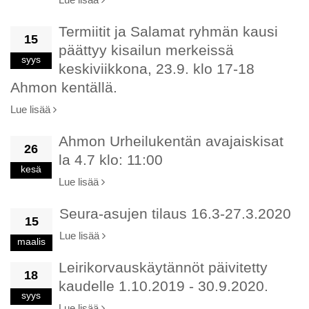
Termiitit ja Salamat ryhmän kausi
15
päättyy kisailun merkeissä
syys
keskiviikkona, 23.9. klo 17-18
Ahmon kentällä.
Lue lisää
Ahmon Urheilukentän avajaiskisat
26
la 4.7 klo: 11:00
kesä
Lue lisää
Seura-asujen tilaus 16.3-27.3.2020
15
Lue lisää
maalis
Leirikorvauskäytännöt päivitetty
18
kaudelle 1.10.2019 - 30.9.2020.
syys
Lue lisää