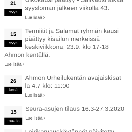
21
syysloman jälkeen viikolla 43.
syys
Lue lisää
Termiitit ja Salamat ryhmän kausi
15
päättyy kisailun merkeissä
syys
keskiviikkona, 23.9. klo 17-18
Ahmon kentällä.
Lue lisää
Ahmon Urheilukentän avajaiskisat
26
la 4.7 klo: 11:00
kesä
Lue lisää
Seura-asujen tilaus 16.3-27.3.2020
15
Lue lisää
maalis
Leirikorvauskäytännöt päivitetty