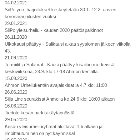
04.02.2021
SiiPo yu:n harjoitukset keskeytetään 30.1.-12.2. uusien
koronararjoitusten vuoksi
29.01.2021
SiiPo yleisurheilu - kauden 2020 päätöspalkinnot
26.11.2020
Ulkokausi päättyy - Salikausi alkaa syysloman jälkeen viikolla
43.
21.09.2020
Termiitit ja Salamat - Kausi päättyy kisailun merkeissä
keskiviikkona, 23.9. klo 17-18 Ahmon kentällä.
15.09.2020
Ahmon Urheilukentän avajaiskisat la 4.7 klo: 11:00
26.06.2020
Silja Line seurakisat Ahmolla ke 24.6 klo: 18:00 alkaen
16.06.2020
Tiedote kesän harkkakäytännöistä
29.05.2020
Kesän yleisurheiluryhmät aloittavat 1.6 alkaen ja
ilmoittautuminen on nyt käynnissä!