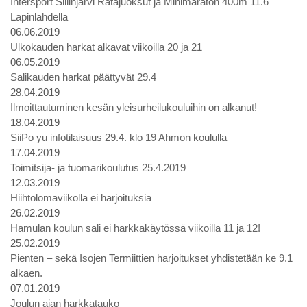
Intersport Siilinjärvi Ratajuoksut ja Minimaraton 400m 11.6
Lapinlahdella
06.06.2019
Ulkokauden harkat alkavat viikoilla 20 ja 21
06.05.2019
Salikauden harkat päättyvät 29.4
28.04.2019
Ilmoittautuminen kesän yleisurheilukouluihin on alkanut!
18.04.2019
SiiPo yu infotilaisuus 29.4. klo 19 Ahmon koululla
17.04.2019
Toimitsija- ja tuomarikoulutus 25.4.2019
12.03.2019
Hiihtolomaviikolla ei harjoituksia
26.02.2019
Hamulan koulun sali ei harkkakäytössä viikoilla 11 ja 12!
25.02.2019
Pienten – sekä Isojen Termiittien harjoitukset yhdistetään ke 9.1
alkaen.
07.01.2019
Joulun ajan harkkatauko