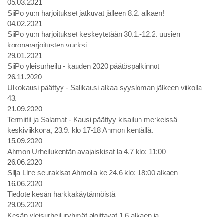
05.03.2021
SiiPo yu:n harjoitukset jatkuvat jälleen 8.2. alkaen!
04.02.2021
SiiPo yu:n harjoitukset keskeytetään 30.1.-12.2. uusien
koronararjoitusten vuoksi
29.01.2021
SiiPo yleisurheilu - kauden 2020 päätöspalkinnot
26.11.2020
Ulkokausi päättyy - Salikausi alkaa syysloman jälkeen viikolla
43.
21.09.2020
Termiitit ja Salamat - Kausi päättyy kisailun merkeissä
keskiviikkona, 23.9. klo 17-18 Ahmon kentällä.
15.09.2020
Ahmon Urheilukentän avajaiskisat la 4.7 klo: 11:00
26.06.2020
Silja Line seurakisat Ahmolla ke 24.6 klo: 18:00 alkaen
16.06.2020
Tiedote kesän harkkakäytännöistä
29.05.2020
Kesän yleisurheiluryhmät aloittavat 1.6 alkaen ja