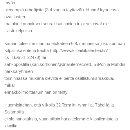
myös
pienempiä urheilijoita (3-4 vuotta täyttävät). Huom! kyseessä
ovat lasten
matalan kynnyksen seurakisat, joiden tulokset eivät ole
tilastokelpoisia.
Kisaan tulee ilmoittautua etukäteen 6.8. mennessä joko suoraan
Kilpailukalenterin kautta (http://www.kilpailukalenteri.fi/?
cs=16&nid=22479) tai
sähköpostilla (kari.korhonen@dnainternet.net). SiiPon ja Mahdin
harkkaryhmien
toiminnassa mukana olevilta ei peritä osallistumismaksua,
mikäli
ennakkoilmoittautuminen on tehty.
Huomioittehan, että viikolla 32 Termiitti-ryhmillä, Tähdillä ja
Salamoilla
ei ole harjoituksia, vaan silloin harjoittelemme kilpailemista ja
kisailta