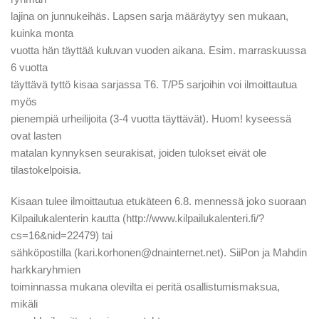
lajina on junnukeihäs. Lapsen sarja määräytyy sen mukaan,
kuinka monta
vuotta hän täyttää kuluvan vuoden aikana. Esim. marraskuussa
6 vuotta
täyttävä tyttö kisaa sarjassa T6. T/P5 sarjoihin voi ilmoittautua
myös
pienempiä urheilijoita (3-4 vuotta täyttävät). Huom! kyseessä
ovat lasten
matalan kynnyksen seurakisat, joiden tulokset eivät ole
tilastokelpoisia.
Kisaan tulee ilmoittautua etukäteen 6.8. mennessä joko suoraan
Kilpailukalenterin kautta (http://www.kilpailukalenteri.fi/?
cs=16&nid=22479) tai
sähköpostilla (kari.korhonen@dnainternet.net). SiiPon ja Mahdin
harkkaryhmien
toiminnassa mukana olevilta ei peritä osallistumismaksua,
mikäli