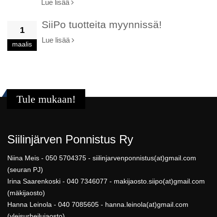
Lue lisää
SiiPo tuotteita myynnissä!
1
Lue lisää
maalis
Tule mukaan!
Siilinjärven Ponnistus Ry
Niina Meis - 050 5704375 - siilinjarvenponnistus(at)gmail.com
(seuran PJ)
Irina Saarenkoski - 040 7346077 - makijaosto.siipo(at)gmail.com
(mäkijaosto)
Hanna Leinola - 040 7085605 - hanna.leinola(at)gmail.com
(yleisurheilujaosto)