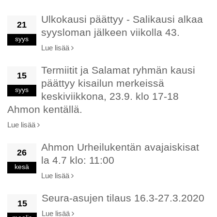
Ulkokausi päättyy - Salikausi alkaa
21
syysloman jälkeen viikolla 43.
syys
Lue lisää
Termiitit ja Salamat ryhmän kausi
15
päättyy kisailun merkeissä
syys
keskiviikkona, 23.9. klo 17-18
Ahmon kentällä.
Lue lisää
Ahmon Urheilukentän avajaiskisat
26
la 4.7 klo: 11:00
kesä
Lue lisää
Seura-asujen tilaus 16.3-27.3.2020
15
Lue lisää