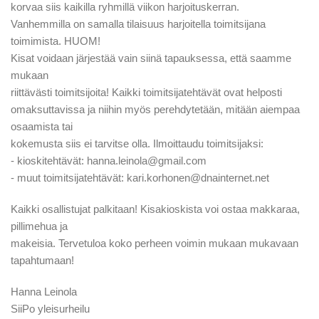
korvaa siis kaikilla ryhmillä viikon harjoituskerran.
Vanhemmilla on samalla tilaisuus harjoitella toimitsijana
toimimista. HUOM!
Kisat voidaan järjestää vain siinä tapauksessa, että saamme
mukaan
riittävästi toimitsijoita! Kaikki toimitsijatehtävät ovat helposti
omaksuttavissa ja niihin myös perehdytetään, mitään aiempaa
osaamista tai
kokemusta siis ei tarvitse olla. Ilmoittaudu toimitsijaksi:
- kioskitehtävät: hanna.leinola@gmail.com
- muut toimitsijatehtävät: kari.korhonen@dnainternet.net
Kaikki osallistujat palkitaan! Kisakioskista voi ostaa makkaraa,
pillimehua ja
makeisia. Tervetuloa koko perheen voimin mukaan mukavaan
tapahtumaan!
Hanna Leinola
SiiPo yleisurheilu