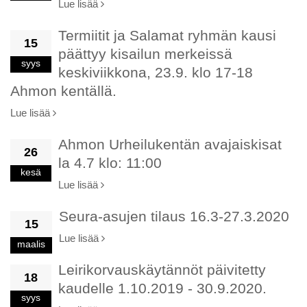
Lue lisää
Termiitit ja Salamat ryhmän kausi
15
päättyy kisailun merkeissä
syys
keskiviikkona, 23.9. klo 17-18
Ahmon kentällä.
Lue lisää
Ahmon Urheilukentän avajaiskisat
26
la 4.7 klo: 11:00
kesä
Lue lisää
Seura-asujen tilaus 16.3-27.3.2020
15
Lue lisää
maalis
Leirikorvauskäytännöt päivitetty
18
kaudelle 1.10.2019 - 30.9.2020.
syys