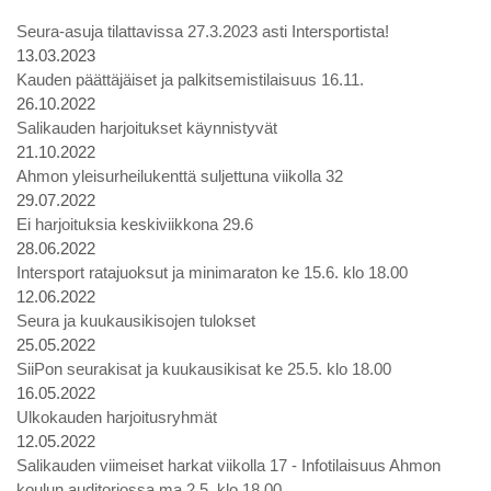
Seura-asuja tilattavissa 27.3.2023 asti Intersportista!
13.03.2023
Kauden päättäjäiset ja palkitsemistilaisuus 16.11.
26.10.2022
Salikauden harjoitukset käynnistyvät
21.10.2022
Ahmon yleisurheilukenttä suljettuna viikolla 32
29.07.2022
Ei harjoituksia keskiviikkona 29.6
28.06.2022
Intersport ratajuoksut ja minimaraton ke 15.6. klo 18.00
12.06.2022
Seura ja kuukausikisojen tulokset
25.05.2022
SiiPon seurakisat ja kuukausikisat ke 25.5. klo 18.00
16.05.2022
Ulkokauden harjoitusryhmät
12.05.2022
Salikauden viimeiset harkat viikolla 17 - Infotilaisuus Ahmon
koulun auditoriossa ma 2.5. klo 18.00