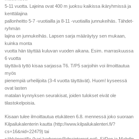
5-11 vuotta. Lajeina ovat 400 m juoksu kaikissa ikäryhmissä ja
kenttälajina
pallonheitto 5-7 -vuotiailla ja 8-11 -vuotiailla junnukeihäs. Tähdet-
ryhmän
lajina on junnukeihäs. Lapsen sarja määräytyy sen mukaan,
kuinka monta
vuotta hän täyttää kuluvan vuoden aikana. Esim. marraskuussa
6 vuotta
täyttävä tyttö kisaa sarjassa T6. T/P5 sarjoihin voi ilmoittautua
myös
pienempiä urheilijoita (3-4 vuotta täyttävät). Huom! kyseessä
ovat lasten
matalan kynnyksen seurakisat, joiden tulokset eivät ole
tilastokelpoisia.
Kisaan tulee ilmoittautua etukäteen 6.8. mennessä joko suoraan
Kilpailukalenterin kautta (http://www.kilpailukalenteri.fi/?
cs=16&nid=22479) tai
sähköpostilla (kari.korhonen@dnainternet.net). SiiPon ja Mahdin