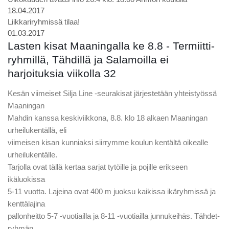
18.04.2017
Liikkariryhmissä tilaa!
01.03.2017
Lasten kisat Maaningalla ke 8.8 - Termiitti-
ryhmillä, Tähdillä ja Salamoilla ei
harjoituksia viikolla 32
Kesän viimeiset Silja Line -seurakisat järjestetään yhteistyössä
Maaningan
Mahdin kanssa keskiviikkona, 8.8. klo 18 alkaen Maaningan
urheilukentällä, eli
viimeisen kisan kunniaksi siirrymme koulun kentältä oikealle
urheilukentälle.
Tarjolla ovat tällä kertaa sarjat tytöille ja pojille erikseen
ikäluokissa
5-11 vuotta. Lajeina ovat 400 m juoksu kaikissa ikäryhmissä ja
kenttälajina
pallonheitto 5-7 -vuotiailla ja 8-11 -vuotiailla junnukeihäs. Tähdet-
ryhmän