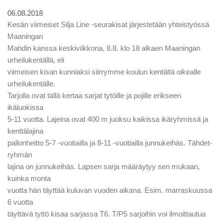
06.08.2018
Kesän viimeiset Silja Line -seurakisat järjestetään yhteistyössä
Maaningan
Mahdin kanssa keskiviikkona, 8.8. klo 18 alkaen Maaningan
urheilukentällä, eli
viimeisen kisan kunniaksi siirrymme koulun kentältä oikealle
urheilukentälle.
Tarjolla ovat tällä kertaa sarjat tytöille ja pojille erikseen
ikäluokissa
5-11 vuotta. Lajeina ovat 400 m juoksu kaikissa ikäryhmissä ja
kenttälajina
pallonheitto 5-7 -vuotiailla ja 8-11 -vuotiailla junnukeihäs. Tähdet-
ryhmän
lajina on junnukeihäs. Lapsen sarja määräytyy sen mukaan,
kuinka monta
vuotta hän täyttää kuluvan vuoden aikana. Esim. marraskuussa
6 vuotta
täyttävä tyttö kisaa sarjassa T6. T/P5 sarjoihin voi ilmoittautua