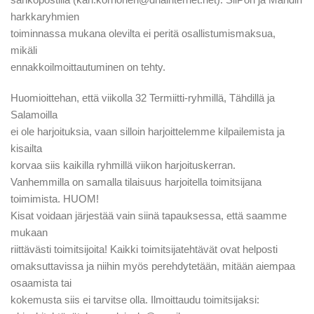
harkkaryhmien
toiminnassa mukana olevilta ei peritä osallistumismaksua,
mikäli
ennakkoilmoittautuminen on tehty.
Huomioittehan, että viikolla 32 Termiitti-ryhmillä, Tähdillä ja
Salamoilla
ei ole harjoituksia, vaan silloin harjoittelemme kilpailemista ja
kisailta
korvaa siis kaikilla ryhmillä viikon harjoituskerran.
Vanhemmilla on samalla tilaisuus harjoitella toimitsijana
toimimista. HUOM!
Kisat voidaan järjestää vain siinä tapauksessa, että saamme
mukaan
riittävästi toimitsijoita! Kaikki toimitsijatehtävät ovat helposti
omaksuttavissa ja niihin myös perehdytetään, mitään aiempaa
osaamista tai
kokemusta siis ei tarvitse olla. Ilmoittaudu toimitsijaksi: