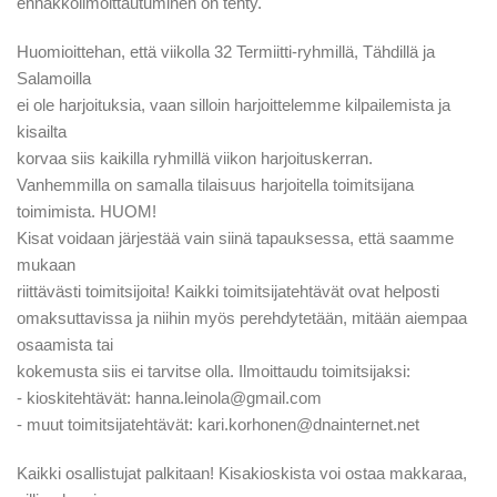
ennakkoilmoittautuminen on tehty.
Huomioittehan, että viikolla 32 Termiitti-ryhmillä, Tähdillä ja
Salamoilla
ei ole harjoituksia, vaan silloin harjoittelemme kilpailemista ja
kisailta
korvaa siis kaikilla ryhmillä viikon harjoituskerran.
Vanhemmilla on samalla tilaisuus harjoitella toimitsijana
toimimista. HUOM!
Kisat voidaan järjestää vain siinä tapauksessa, että saamme
mukaan
riittävästi toimitsijoita! Kaikki toimitsijatehtävät ovat helposti
omaksuttavissa ja niihin myös perehdytetään, mitään aiempaa
osaamista tai
kokemusta siis ei tarvitse olla. Ilmoittaudu toimitsijaksi:
- kioskitehtävät: hanna.leinola@gmail.com
- muut toimitsijatehtävät: kari.korhonen@dnainternet.net
Kaikki osallistujat palkitaan! Kisakioskista voi ostaa makkaraa,