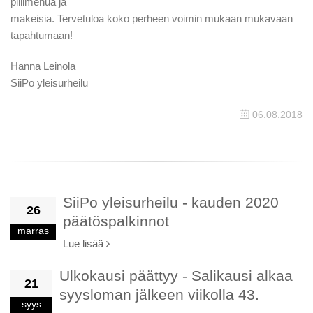
pillimehua ja
makeisia. Tervetuloa koko perheen voimin mukaan mukavaan
tapahtumaan!
Hanna Leinola
SiiPo yleisurheilu
06.08.2018
SiiPo yleisurheilu - kauden 2020
26
päätöspalkinnot
marras
Lue lisää
Ulkokausi päättyy - Salikausi alkaa
21
syysloman jälkeen viikolla 43.
syys