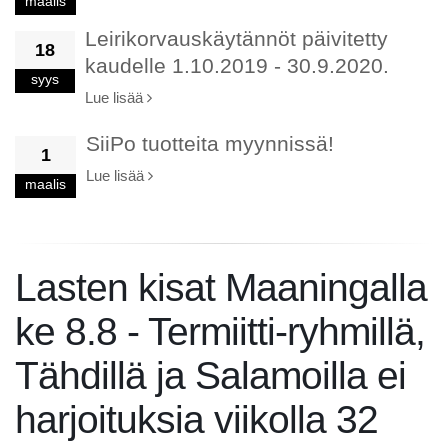
maalis
Leirikorvauskäytännöt päivitetty
18
kaudelle 1.10.2019 - 30.9.2020.
syys
Lue lisää
SiiPo tuotteita myynnissä!
1
Lue lisää
maalis
Lasten kisat Maaningalla
ke 8.8 - Termiitti-ryhmillä,
Tähdillä ja Salamoilla ei
harjoituksia viikolla 32