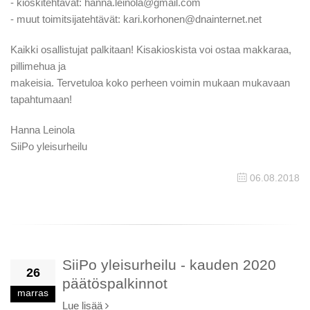
- kioskitehtävät: hanna.leinola@gmail.com
- muut toimitsijatehtävät: kari.korhonen@dnainternet.net
Kaikki osallistujat palkitaan! Kisakioskista voi ostaa makkaraa,
pillimehua ja
makeisia. Tervetuloa koko perheen voimin mukaan mukavaan
tapahtumaan!
Hanna Leinola
SiiPo yleisurheilu
06.08.2018
SiiPo yleisurheilu - kauden 2020
26
päätöspalkinnot
marras
Lue lisää