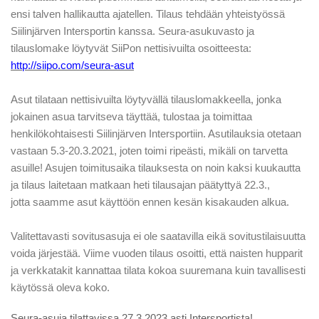
ensi talven hallikautta ajatellen. Tilaus tehdään yhteistyössä
Siilinjärven Intersportin kanssa. Seura-asukuvasto ja
tilauslomake löytyvät SiiPon nettisivuilta osoitteesta:
http://siipo.com/seura-asut
Asut tilataan nettisivuilta löytyvällä tilauslomakkeella, jonka
jokainen asua tarvitseva täyttää, tulostaa ja toimittaa
henkilökohtaisesti Siilinjärven Intersportiin. Asutilauksia otetaan
vastaan 5.3-20.3.2021, joten toimi ripeästi, mikäli on tarvetta
asuille! Asujen toimitusaika tilauksesta on noin kaksi kuukautta
ja tilaus laitetaan matkaan heti tilausajan päätyttyä 22.3.,
jotta saamme asut käyttöön ennen kesän kisakauden alkua.
Valitettavasti sovitusasuja ei ole saatavilla eikä sovitustilaisuutta
voida järjestää. Viime vuoden tilaus osoitti, että naisten hupparit
ja verkkatakit kannattaa tilata kokoa suuremana kuin tavallisesti
käytössä oleva koko.
Seura-asuja tilattavissa 27.3.2023 asti Intersportista!