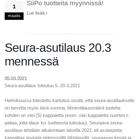
SiiPo tuotteita myynnissä!
1
Lue lisää
maalis
Seura-asutilaus 20.3
mennessä
05.03.2021
Seura-asutilaus toteutuu 5.-20.3.2021
Helmikuussa toteutettu kartoitus osoitti, että seura-asutilaukselle
on tarvetta myös tänä vuonna. Minimitilausmäärä tuotetta
kohden on viisi (5) kappaletta (esim. viisi kappaletta nuorten t-
paitaa, jotta tilaus ko. tuotteesta toteutuu). Seuraava seura-
asutilaus tehdään aikaisintaan talvella 2022, eli asutarpeita
kannattaa arvioida pidemmällä tähtäimellä, seuraavaa kesää ja