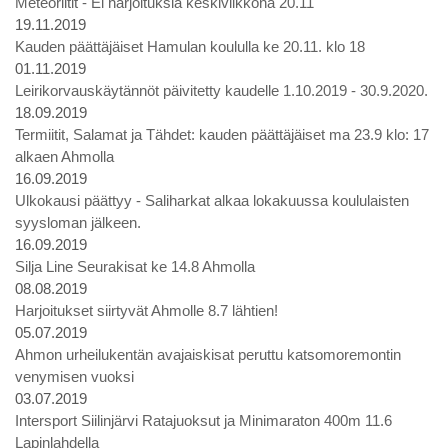
Meteoriitit - Ei harjoituksia keskiviikkona 20.11
19.11.2019
Kauden päättäjäiset Hamulan koululla ke 20.11. klo 18
01.11.2019
Leirikorvauskäytännöt päivitetty kaudelle 1.10.2019 - 30.9.2020.
18.09.2019
Termiitit, Salamat ja Tähdet: kauden päättäjäiset ma 23.9 klo: 17
alkaen Ahmolla
16.09.2019
Ulkokausi päättyy - Saliharkat alkaa lokakuussa koululaisten
syysloman jälkeen.
16.09.2019
Silja Line Seurakisat ke 14.8 Ahmolla
08.08.2019
Harjoitukset siirtyvät Ahmolle 8.7 lähtien!
05.07.2019
Ahmon urheilukentän avajaiskisat peruttu katsomoremontin
venymisen vuoksi
03.07.2019
Intersport Siilinjärvi Ratajuoksut ja Minimaraton 400m 11.6
Lapinlahdella