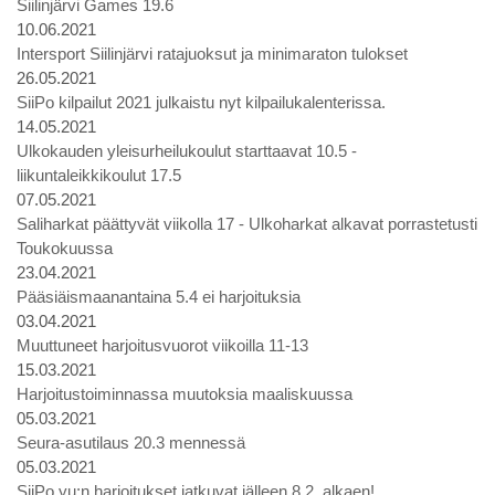
Siilinjärvi Games 19.6
10.06.2021
Intersport Siilinjärvi ratajuoksut ja minimaraton tulokset
26.05.2021
SiiPo kilpailut 2021 julkaistu nyt kilpailukalenterissa.
14.05.2021
Ulkokauden yleisurheilukoulut starttaavat 10.5 -
liikuntaleikkikoulut 17.5
07.05.2021
Saliharkat päättyvät viikolla 17 - Ulkoharkat alkavat porrastetusti
Toukokuussa
23.04.2021
Pääsiäismaanantaina 5.4 ei harjoituksia
03.04.2021
Muuttuneet harjoitusvuorot viikoilla 11-13
15.03.2021
Harjoitustoiminnassa muutoksia maaliskuussa
05.03.2021
Seura-asutilaus 20.3 mennessä
05.03.2021
SiiPo yu:n harjoitukset jatkuvat jälleen 8.2. alkaen!