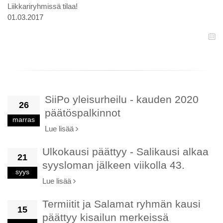
Liikkariryhmissä tilaa!
01.03.2017
SiiPo yleisurheilu - kauden 2020
26
päätöspalkinnot
marras
Lue lisää
Ulkokausi päättyy - Salikausi alkaa
21
syysloman jälkeen viikolla 43.
syys
Lue lisää
Termiitit ja Salamat ryhmän kausi
15
päättyy kisailun merkeissä