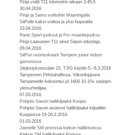
Pinja voitti T11 kilometrin aikaan 3.45,5
30.04.2016
Pinja ja Samu voittoihin Maaningalla
SiiPolle kaksi voittoa ja yksi hopeatila
23.04.2016
Rane Sport-juoksut ja Pm maantiejuoksu
Pinja Laasanen T11 ainut Siipon edustaja.
09.04.2016
SiiPon nuorisokaarti Tampere junior indoor
gamesissa
Järjestyksessään 22. TJIG käytiin 5.–6.3.2016
Tampereen Pirkkahallissa. Viikonloppuna
Tampereelle kokoontui yli 1600 10-15v sarjojen
yleisurheilijaa.
07.03.2016
Pohjois-Savon hallikilpailut Kuopio
Pohjois-Savon avoimet hallikilpailut kilpailtiin
Kuopiossa 19-20.2.2016.
01.03.2016
Jannelle SM pronssia kiekon hallikisoissa
Kiekon SM hallikilpailut Porissa