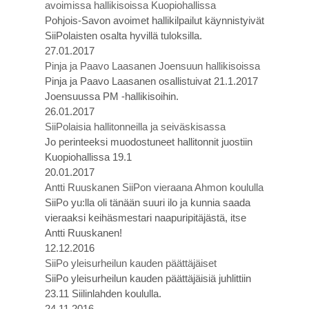
avoimissa hallikisoissa Kuopiohallissa
Pohjois-Savon avoimet hallikilpailut käynnistyivät
SiiPolaisten osalta hyvillä tuloksilla.
27.01.2017
Pinja ja Paavo Laasanen Joensuun hallikisoissa
Pinja ja Paavo Laasanen osallistuivat 21.1.2017
Joensuussa PM -hallikisoihin.
26.01.2017
SiiPolaisia hallitonneilla ja seiväskisassa
Jo perinteeksi muodostuneet hallitonnit juostiin
Kuopiohallissa 19.1
20.01.2017
Antti Ruuskanen SiiPon vieraana Ahmon koululla
SiiPo yu:lla oli tänään suuri ilo ja kunnia saada
vieraaksi keihäsmestari naapuripitäjästä, itse
Antti Ruuskanen!
12.12.2016
SiiPo yleisurheilun kauden päättäjäiset
SiiPo yleisurheilun kauden päättäjäisiä juhlittiin
23.11 Siilinlahden koululla.
24.11.2016