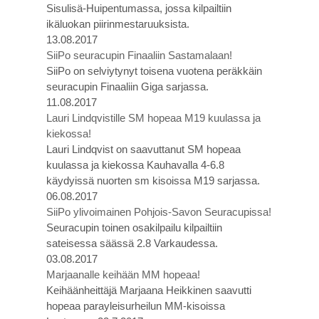
Sisulisä-Huipentumassa, jossa kilpailtiin
ikäluokan piirinmestaruuksista.
13.08.2017
SiiPo seuracupin Finaaliin Sastamalaan!
SiiPo on selviytynyt toisena vuotena peräkkäin
seuracupin Finaaliin Giga sarjassa.
11.08.2017
Lauri Lindqvistille SM hopeaa M19 kuulassa ja
kiekossa!
Lauri Lindqvist on saavuttanut SM hopeaa
kuulassa ja kiekossa Kauhavalla 4-6.8
käydyissä nuorten sm kisoissa M19 sarjassa.
06.08.2017
SiiPo ylivoimainen Pohjois-Savon Seuracupissa!
Seuracupin toinen osakilpailu kilpailtiin
sateisessa säässä 2.8 Varkaudessa.
03.08.2017
Marjaanalle keihään MM hopeaa!
Keihäänheittäjä Marjaana Heikkinen saavutti
hopeaa parayleisurheilun MM-kisoissa