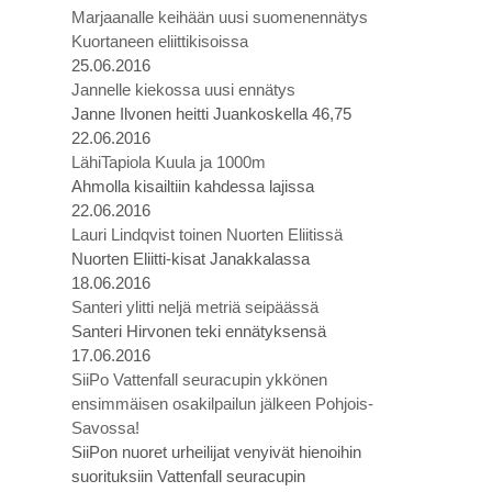
Marjaanalle keihään uusi suomenennätys
Kuortaneen eliittikisoissa
25.06.2016
Jannelle kiekossa uusi ennätys
Janne Ilvonen heitti Juankoskella 46,75
22.06.2016
LähiTapiola Kuula ja 1000m
Ahmolla kisailtiin kahdessa lajissa
22.06.2016
Lauri Lindqvist toinen Nuorten Eliitissä
Nuorten Eliitti-kisat Janakkalassa
18.06.2016
Santeri ylitti neljä metriä seipäässä
Santeri Hirvonen teki ennätyksensä
17.06.2016
SiiPo Vattenfall seuracupin ykkönen
ensimmäisen osakilpailun jälkeen Pohjois-
Savossa!
SiiPon nuoret urheilijat venyivät hienoihin
suorituksiin Vattenfall seuracupin