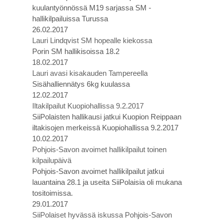
kuulantyönnössä M19 sarjassa SM -
hallikilpailuissa Turussa
26.02.2017
Lauri Lindqvist SM hopealle kiekossa
Porin SM hallikisoissa 18.2
18.02.2017
Lauri avasi kisakauden Tampereella
Sisähalliennätys 6kg kuulassa
12.02.2017
Iltakilpailut Kuopiohallissa 9.2.2017
SiiPolaisten hallikausi jatkui Kuopion Reippaan
iltakisojen merkeissä Kuopiohallissa 9.2.2017
10.02.2017
Pohjois-Savon avoimet hallikilpailut toinen
kilpailupäivä
Pohjois-Savon avoimet hallikilpailut jatkui
lauantaina 28.1 ja useita SiiPolaisia oli mukana
tositoimissa.
29.01.2017
SiiPolaiset hyvässä iskussa Pohjois-Savon