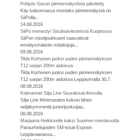
Pohjois-Savon piirinennätyslista päivitetty
Käy katsomassa montako piirinennätystä on
SiiPolla..
14.08.2016
SiiPo menestyi Sisulisäviesteissä Kuopiossa
SiiPon viestijoukkueet saavuttivat
ennätysmäärän mitalisijoja...
09.08.2016
Tilda Korhonen juoksi uuden piirinennätyksen
T12 sarjan 200m aidoissa
Tilda Korhonen juoksi uuden piirinennätyksen
T12 sarjan 200m aidoissa Leppävirralla 30.7.
08.08.2016
Kolmannet Silja Line Seurakisat Ahmolla
Silja Line Minimaraton kokosi lähes
neljäkymmentä juniorijuoksijaa..
08.08.2016
Marjaana Heikkiselle kaksi Suomen mestaruutta
Paraurheilujoiden SM-kisat Espoon
Leppävaarassa...