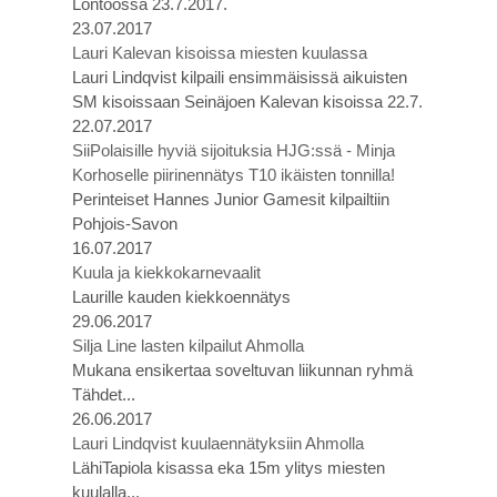
Lontoossa 23.7.2017.
23.07.2017
Lauri Kalevan kisoissa miesten kuulassa
Lauri Lindqvist kilpaili ensimmäisissä aikuisten
SM kisoissaan Seinäjoen Kalevan kisoissa 22.7.
22.07.2017
SiiPolaisille hyviä sijoituksia HJG:ssä - Minja
Korhoselle piirinennätys T10 ikäisten tonnilla!
Perinteiset Hannes Junior Gamesit kilpailtiin
Pohjois-Savon
16.07.2017
Kuula ja kiekkokarnevaalit
Laurille kauden kiekkoennätys
29.06.2017
Silja Line lasten kilpailut Ahmolla
Mukana ensikertaa soveltuvan liikunnan ryhmä
Tähdet...
26.06.2017
Lauri Lindqvist kuulaennätyksiin Ahmolla
LähiTapiola kisassa eka 15m ylitys miesten
kuulalla...