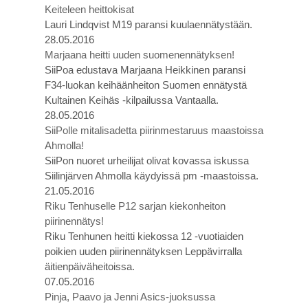
Keiteleen heittokisat
Lauri Lindqvist M19 paransi kuulaennätystään.
28.05.2016
Marjaana heitti uuden suomenennätyksen!
SiiPoa edustava Marjaana Heikkinen paransi
F34-luokan keihäänheiton Suomen ennätystä
Kultainen Keihäs -kilpailussa Vantaalla.
28.05.2016
SiiPolle mitalisadetta piirinmestaruus maastoissa
Ahmolla!
SiiPon nuoret urheilijat olivat kovassa iskussa
Siilinjärven Ahmolla käydyissä pm -maastoissa.
21.05.2016
Riku Tenhuselle P12 sarjan kiekonheiton
piirinennätys!
Riku Tenhunen heitti kiekossa 12 -vuotiaiden
poikien uuden piirinennätyksen Leppävirralla
äitienpäiväheitoissa.
07.05.2016
Pinja, Paavo ja Jenni Asics-juoksussa