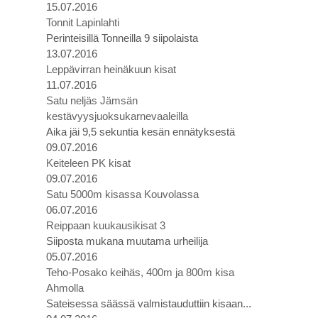
15.07.2016
Tonnit Lapinlahti
Perinteisillä Tonneilla 9 siipolaista
13.07.2016
Leppävirran heinäkuun kisat
11.07.2016
Satu neljäs Jämsän
kestävyysjuoksukarnevaaleilla
Aika jäi 9,5 sekuntia kesän ennätyksestä
09.07.2016
Keiteleen PK kisat
09.07.2016
Satu 5000m kisassa Kouvolassa
06.07.2016
Reippaan kuukausikisat 3
Siiposta mukana muutama urheilija
05.07.2016
Teho-Posako keihäs, 400m ja 800m kisa
Ahmolla
Sateisessa säässä valmistauduttiin kisaan...