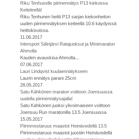
Riku Tenhuselle piirinennätys P13 kiekossa
Keiteleellä!
Riku Tenhunen heitti P13 sarjan kiekonheiton
uuden piirinennätyksen keiteellä 10.6 käydyissä
heittokisoissa.
11.06.2017
Intersport Siilinjärvi Ratajuoksut ja Minimaraton
Ahmolla
Kauden avauskisa Ahmolla...
07.06.2017
Lauri Lindqvist kuulaennätykseen
Laurin ennätys parani 25cm
28.05.2017
Satu Kähkönen maraton voittoon Joensuussa
uudella piirinennätysajalla!
Satu Kähkönen juoksi ylivoimaiseen voittoon
Joensuu Run maratonilla 13.5 Joensuussa
15.05.2017
Piirinmestaruus maastot Heinävedellä 13.5
Piirinmestaruus maastot juostiin Heinävedellä