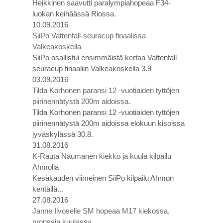
Heikkinen saavutti paralympiahopeaa F34-
luokan keihäässä Riossa.
10.09.2016
SiiPo Vattenfall-seuracup finaalissa
Valkeakoskella
SiiPo osallistui ensimmäistä kertaa Vattenfall
seuracup finaaliin Valkeakoskella 3.9
03.09.2016
Tilda Korhonen paransi 12 -vuotiaiden tyttöjen
piirinennätystä 200m aidoissa.
Tilda Korhonen paransi 12 -vuotiaiden tyttöjen
piirinennätystä 200m aidoissa elokuun kisoissa
jyväskylässä 30.8.
31.08.2016
K-Rauta Naumanen kiekko ja kuula kilpailu
Ahmolla
Kesäkauden viimeinen SiiPo kilpailu Ahmon
kentällä...
27.08.2016
Janne Ilvoselle SM hopeaa M17 kiekossa,
pronssia kuulassa