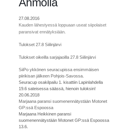
Ahmolla
27.08.2016
Kauden lähestyessä loppuaan useat siipolaiset
paransivat ennätyksiään.
Tulokset 27.8 Siilinjärvi
Tulokset oikeilla sarjajaoilla 27.8 Siilinjärvi
SiiPo ykkönen seuracupissa ensimmäisen
piirikisan jälkeen Pohjois-Savossa.
Seuracup osakilpailu 1. kisattiin Lapinlahdella
19.6 sateisessa säässä, hienoin tuloksin!
20.06.2018
Marjaana paransi suomenennätystään Motonet
GP:ssä Espoossa
Marjaana Heikkinen paransi
suomenennätystään Motonet GP:ssä Espoossa
13.6.