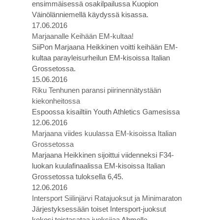
ensimmäisessä osakilpailussa Kuopion
Väinölänniemellä käydyssä kisassa.
17.06.2016
Marjaanalle Keihään EM-kultaa!
SiiPon Marjaana Heikkinen voitti keihään EM-
kultaa parayleisurheilun EM-kisoissa Italian
Grossetossa.
15.06.2016
Riku Tenhunen paransi piirinennätystään
kiekonheitossa
Espoossa kisailtiin Youth Athletics Gamesissa
12.06.2016
Marjaana viides kuulassa EM-kisoissa Italian
Grossetossa
Marjaana Heikkinen sijoittui viidenneksi F34-
luokan kuulafinaalissa EM-kisoissa Italian
Grossetossa tuloksella 6,45.
12.06.2016
Intersport Siilinjärvi Ratajuoksut ja Minimaraton
Järjestyksessään toiset Intersport-juoksut
kokosi toistasataa juoksijaa Ahmolle