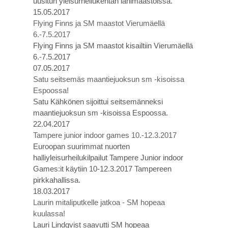
uusitun yleisurheilukentän lähimaastoissa.
15.05.2017
Flying Finns ja SM maastot Vierumäellä
6.-7.5.2017
Flying Finns ja SM maastot kisailtiin Vierumäellä
6.-7.5.2017
07.05.2017
Satu seitsemäs maantiejuoksun sm -kisoissa
Espoossa!
Satu Kähkönen sijoittui seitsemänneksi
maantiejuoksun sm -kisoissa Espoossa.
22.04.2017
Tampere junior indoor games 10.-12.3.2017
Euroopan suurimmat nuorten
halliyleisurheilukilpailut Tampere Junior indoor
Games:it käytiin 10-12.3.2017 Tampereen
pirkkahallissa.
18.03.2017
Laurin mitaliputkelle jatkoa - SM hopeaa
kuulassa!
Lauri Lindqvist saavutti SM hopeaa