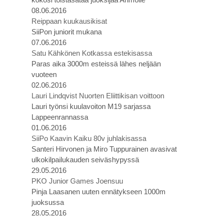
08.06.2016
Reippaan kuukausikisat
SiiPon juniorit mukana
07.06.2016
Satu Kähkönen Kotkassa estekisassa
Paras aika 3000m esteissä lähes neljään
vuoteen
02.06.2016
Lauri Lindqvist Nuorten Eliittikisan voittoon
Lauri työnsi kuulavoiton M19 sarjassa
Lappeenrannassa
01.06.2016
SiiPo Kaavin Kaiku 80v juhlakisassa
Santeri Hirvonen ja Miro Tuppurainen avasivat
ulkokilpailukauden seiväshypyssä
29.05.2016
PKO Junior Games Joensuu
Pinja Laasanen uuten ennätykseen 1000m
juoksussa
28.05.2016