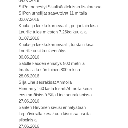
04.07.2016
SiiPo menestyi Sisulisäotteluissa Iisalmessa
SiiPon urheilijat saavuttivat 11 mitalia
02.07.2016
Kuula- ja kiekkokarnevaalit, perjantain kisa
Laurille tulos miesten 7,26kg kuulalla
01.07.2016
Kuula- ja kiekkokarnevaalit, torstain kisa
Laurille uusi kuulaennätys
30.06.2016
Satulle kauden ennätys 800 metrillä
Imatralla kesän toinen 800m kisa
28.06.2016
Silja Line seurakisat Ahmolla
Hieman yli 60 lasta kisaili Ahmolla kesä
ensimmäisissä Silja Line seurakisoissa
27.06.2016
Santeri Hirvonen sivusi ennätystään
Leppävirralla kesäkuun kisoissa useita
siipolaisia
27.06.2016