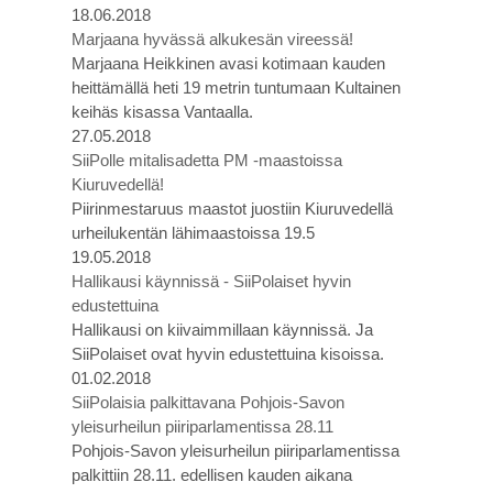
18.06.2018
Marjaana hyvässä alkukesän vireessä!
Marjaana Heikkinen avasi kotimaan kauden
heittämällä heti 19 metrin tuntumaan Kultainen
keihäs kisassa Vantaalla.
27.05.2018
SiiPolle mitalisadetta PM -maastoissa
Kiuruvedellä!
Piirinmestaruus maastot juostiin Kiuruvedellä
urheilukentän lähimaastoissa 19.5
19.05.2018
Hallikausi käynnissä - SiiPolaiset hyvin
edustettuina
Hallikausi on kiivaimmillaan käynnissä. Ja
SiiPolaiset ovat hyvin edustettuina kisoissa.
01.02.2018
SiiPolaisia palkittavana Pohjois-Savon
yleisurheilun piiriparlamentissa 28.11
Pohjois-Savon yleisurheilun piiriparlamentissa
palkittiin 28.11. edellisen kauden aikana