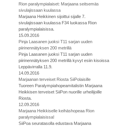
Rion paralympialaiset: Marjaana seitsemäs
sivulajissaan kuulassa
Marjaana Heikkinen sijoittui sijalle 7.
sivulajissaan kuulassa F34 luokassa Rion
paralympialaisissa.
15.09.2016
Pinja Laasanen juoksi T11 sarjan uuden
piirinennätyksen 200 metrillä
Pinja Laasanen juoksi T11 sarjan uuden
piirinennätyksen 200 metrillä kyvyt esiin kisoissa
Leppävirralla 11.9.
14.09.2016
Marjaanan terveiset Riosta SiiPolaisille
Tuoreen Paralympiahopeamitalistin Marjaana
Heikkisen terveiset SiiPon nuorille urheilijoille
Riosta.
12.09.2016
Marjaana Heikkiselle keihäshopeaa Rion
paralympialaisissa!
SiiPoa seuratasolla edustava Marjaana