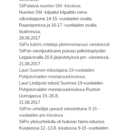
SiiPolaisia nuorten SM -kisoissa
Nuorten SM -kilpailut kilpailtiin viime
viikonloppuna 14-15 -vuotiaiden osalta
Raaseporissa ja 16-17 -vuotiaiden osalta
Iisalmessa.
28.08.2017
SiiPo kahmi mitaleja piirinmestaruus viesteissä!
SiiPon viestijoukkueet putsasi palkintopöydän
Leppävirralla 20.8 järjestetyissä pm -viesteissä.
21.08.2017
Lauri Suomen edustajana 19-vuotiaiden
Pohjoismaiden mestaruuskisoissa.
Lauri Lindqvist edusti Suomea 19-vuotiaiden
Pohjoismaiden mestaruuskisoissa Ruotsin
Uumajassa 19.-20.8.
21.08.2017
SiiPon urheilijat upeasti edustettuina 9-15 -
vuotiaiden pm-kisoissa
SiiPo yleisurheilulla oli huikean hieno edustus
Kuopiossa 12.-13.8. kisatussa 9-15 -vuotiaiden