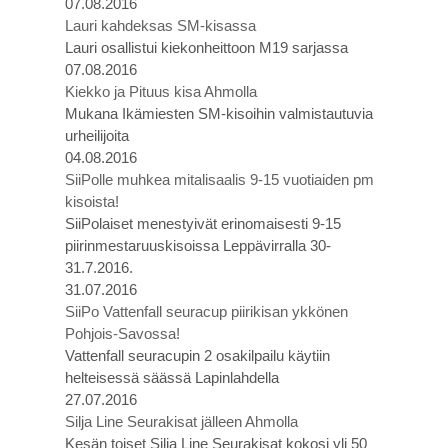
07.08.2016
Lauri kahdeksas SM-kisassa
Lauri osallistui kiekonheittoon M19 sarjassa
07.08.2016
Kiekko ja Pituus kisa Ahmolla
Mukana Ikämiesten SM-kisoihin valmistautuvia
urheilijoita
04.08.2016
SiiPolle muhkea mitalisaalis 9-15 vuotiaiden pm
kisoista!
SiiPolaiset menestyivät erinomaisesti 9-15
piirinmestaruuskisoissa Leppävirralla 30-
31.7.2016.
31.07.2016
SiiPo Vattenfall seuracup piirikisan ykkönen
Pohjois-Savossa!
Vattenfall seuracupin 2 osakilpailu käytiin
helteisessä säässä Lapinlahdella
27.07.2016
Silja Line Seurakisat jälleen Ahmolla
Kesän toiset Silja Line Seurakisat kokosi yli 50