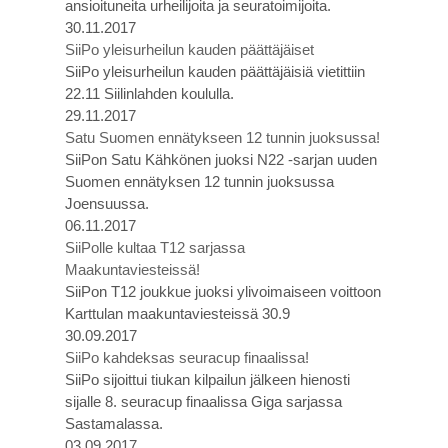
ansioituneita urheilijoita ja seuratoimijoita.
30.11.2017
SiiPo yleisurheilun kauden päättäjäiset
SiiPo yleisurheilun kauden päättäjäisiä vietittiin
22.11 Siilinlahden koululla.
29.11.2017
Satu Suomen ennätykseen 12 tunnin juoksussa!
SiiPon Satu Kähkönen juoksi N22 -sarjan uuden
Suomen ennätyksen 12 tunnin juoksussa
Joensuussa.
06.11.2017
SiiPolle kultaa T12 sarjassa
Maakuntaviesteissä!
SiiPon T12 joukkue juoksi ylivoimaiseen voittoon
Karttulan maakuntaviesteissä 30.9
30.09.2017
SiiPo kahdeksas seuracup finaalissa!
SiiPo sijoittui tiukan kilpailun jälkeen hienosti
sijalle 8. seuracup finaalissa Giga sarjassa
Sastamalassa.
03.09.2017