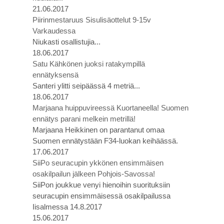
21.06.2017
Piirinmestaruus Sisulisäottelut 9-15v
Varkaudessa
Niukasti osallistujia...
18.06.2017
Satu Kähkönen juoksi ratakympillä
ennätyksensä
Santeri ylitti seipäässä 4 metriä...
18.06.2017
Marjaana huippuvireessä Kuortaneella! Suomen
ennätys parani melkein metrillä!
Marjaana Heikkinen on parantanut omaa
Suomen ennätystään F34-luokan keihäässä.
17.06.2017
SiiPo seuracupin ykkönen ensimmäisen
osakilpailun jälkeen Pohjois-Savossa!
SiiPon joukkue venyi hienoihin suorituksiin
seuracupin ensimmäisessä osakilpailussa
Iisalmessa 14.8.2017
15.06.2017