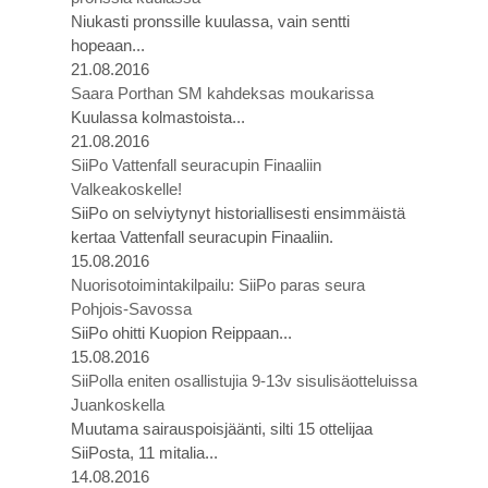
Niukasti pronssille kuulassa, vain sentti
hopeaan...
21.08.2016
Saara Porthan SM kahdeksas moukarissa
Kuulassa kolmastoista...
21.08.2016
SiiPo Vattenfall seuracupin Finaaliin
Valkeakoskelle!
SiiPo on selviytynyt historiallisesti ensimmäistä
kertaa Vattenfall seuracupin Finaaliin.
15.08.2016
Nuorisotoimintakilpailu: SiiPo paras seura
Pohjois-Savossa
SiiPo ohitti Kuopion Reippaan...
15.08.2016
SiiPolla eniten osallistujia 9-13v sisulisäotteluissa
Juankoskella
Muutama sairauspoisjäänti, silti 15 ottelijaa
SiiPosta, 11 mitalia...
14.08.2016