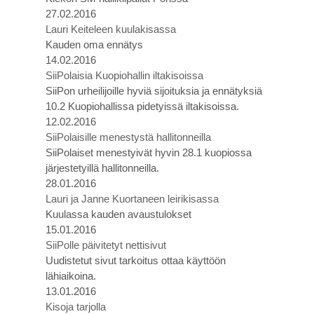
27.02.2016
Lauri Keiteleen kuulakisassa
Kauden oma ennätys
14.02.2016
SiiPolaisia Kuopiohallin iltakisoissa
SiiPon urheilijoille hyviä sijoituksia ja ennätyksiä
10.2 Kuopiohallissa pidetyissä iltakisoissa.
12.02.2016
SiiPolaisille menestystä hallitonneilla
SiiPolaiset menestyivät hyvin 28.1 kuopiossa
järjestetyillä hallitonneilla.
28.01.2016
Lauri ja Janne Kuortaneen leirikisassa
Kuulassa kauden avaustulokset
15.01.2016
SiiPolle päivitetyt nettisivut
Uudistetut sivut tarkoitus ottaa käyttöön
lähiaikoina.
13.01.2016
Kisoja tarjolla