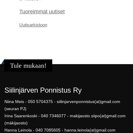
Tuoreimmat uutiset
U
utis
arkistoon
Tule mukaan!
Siilinjärven Ponnistus Ry
Niina Meis - 050 5704375 - siilinjarvenponnistus(at)gmail.com
(seuran PJ)
Irina Saarenkoski - 040 7346077 - makijaosto.siipo(at)gmail.com
(mäkijaosto)
Hanna Leinola - 040 7085605 - hanna.leinola(at)gmail.com