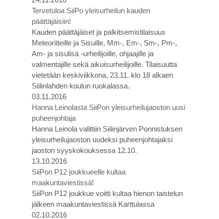
Tervetuloa SiiPo yleisurheilun kauden
päättäjäisiin!
Kauden päättäjäiset ja palkitsemistilaisuus
Meteoriiteille ja Sisuille, Mm-, Em-, Sm-, Pm-,
Am- ja sisulisä -urheilijoille, ohjaajille ja
valmentajille sekä aikuisurheilijoille. Tilaisuutta
vietetään keskiviikkona, 23.11. klo 18 alkaen
Siilinlahden koulun ruokalassa.
03.11.2016
Hanna Leinolasta SiiPon yleisurheilujaoston uusi
puheenjohtaja
Hanna Leinola valittiin Siilinjärven Ponnistuksen
yleisurheilujaoston uudeksi puheenjohtajaksi
jaoston syyskokouksessa 12.10.
13.10.2016
SiiPon P12 joukkueelle kultaa
maakuntaviestissä!
SiiPon P12 joukkue voitti kultaa hienon taistelun
jälkeen maakuntaviestissä Karttulassa
02.10.2016