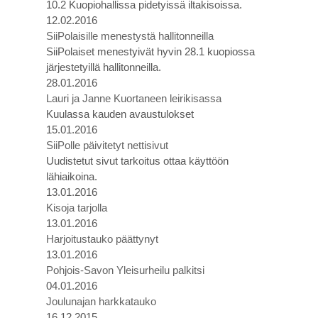
10.2 Kuopiohallissa pidetyissä iltakisoissa.
12.02.2016
SiiPolaisille menestystä hallitonneilla
SiiPolaiset menestyivät hyvin 28.1 kuopiossa
järjestetyillä hallitonneilla.
28.01.2016
Lauri ja Janne Kuortaneen leirikisassa
Kuulassa kauden avaustulokset
15.01.2016
SiiPolle päivitetyt nettisivut
Uudistetut sivut tarkoitus ottaa käyttöön
lähiaikoina.
13.01.2016
Kisoja tarjolla
13.01.2016
Harjoitustauko päättynyt
13.01.2016
Pohjois-Savon Yleisurheilu palkitsi
04.01.2016
Joulunajan harkkatauko
16.12.2015