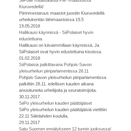
SiiPolle mitalisadetta PM -maastoissa
Kiuruvedellä!
Piirinmestaruus maastot juostiin Kiuruvedellä
urheilukentän lähimaastoissa 19.5
19.05.2018
Hallikausi käynnissä - SiiPolaiset hyvin
edustettuina
Hallikausi on kiivaimmillaan käynnissä. Ja
SiiPolaiset ovat hyvin edustettuina kisoissa.
01.02.2018
SiiPolaisia palkittavana Pohjois-Savon
yleisurheilun piiriparlamentissa 28.11
Pohjois-Savon yleisurheilun piiriparlamentissa
palkittiin 28.11. edellisen kauden aikana
ansioituneita urheilijoita ja seuratoimijoita.
30.11.2017
SiiPo yleisurheilun kauden päättäjäiset
SiiPo yleisurheilun kauden päättäjäisiä vietittiin
22.11 Siilinlahden koululla.
29.11.2017
Satu Suomen ennätykseen 12 tunnin juoksussa!