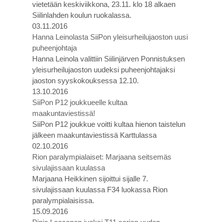
vietetään keskiviikkona, 23.11. klo 18 alkaen
Siilinlahden koulun ruokalassa.
03.11.2016
Hanna Leinolasta SiiPon yleisurheilujaoston uusi
puheenjohtaja
Hanna Leinola valittiin Siilinjärven Ponnistuksen
yleisurheilujaoston uudeksi puheenjohtajaksi
jaoston syyskokouksessa 12.10.
13.10.2016
SiiPon P12 joukkueelle kultaa
maakuntaviestissä!
SiiPon P12 joukkue voitti kultaa hienon taistelun
jälkeen maakuntaviestissä Karttulassa
02.10.2016
Rion paralympialaiset: Marjaana seitsemäs
sivulajissaan kuulassa
Marjaana Heikkinen sijoittui sijalle 7.
sivulajissaan kuulassa F34 luokassa Rion
paralympialaisissa.
15.09.2016