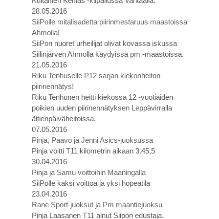
Kultainen Keihäs -kilpailussa Vantaalla.
28.05.2016
SiiPolle mitalisadetta piirinmestaruus maastoissa
Ahmolla!
SiiPon nuoret urheilijat olivat kovassa iskussa
Siilinjärven Ahmolla käydyissä pm -maastoissa.
21.05.2016
Riku Tenhuselle P12 sarjan kiekonheiton
piirinennätys!
Riku Tenhunen heitti kiekossa 12 -vuotiaiden
poikien uuden piirinennätyksen Leppävirralla
äitienpäiväheitoissa.
07.05.2016
Pinja, Paavo ja Jenni Asics-juoksussa
Pinja voitti T11 kilometrin aikaan 3.45,5
30.04.2016
Pinja ja Samu voittoihin Maaningalla
SiiPolle kaksi voittoa ja yksi hopeatila
23.04.2016
Rane Sport-juoksut ja Pm maantiejuoksu
Pinja Laasanen T11 ainut Siipon edustaja.