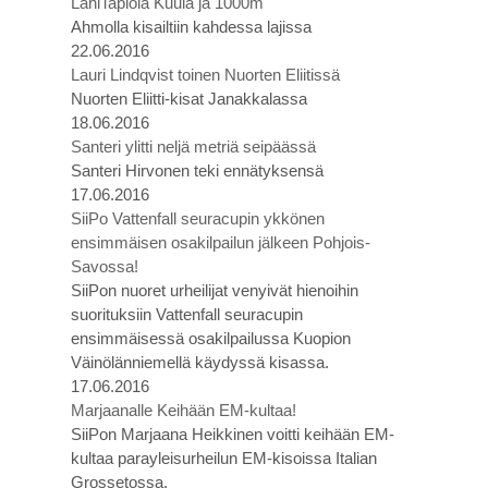
LähiTapiola Kuula ja 1000m
Ahmolla kisailtiin kahdessa lajissa
22.06.2016
Lauri Lindqvist toinen Nuorten Eliitissä
Nuorten Eliitti-kisat Janakkalassa
18.06.2016
Santeri ylitti neljä metriä seipäässä
Santeri Hirvonen teki ennätyksensä
17.06.2016
SiiPo Vattenfall seuracupin ykkönen
ensimmäisen osakilpailun jälkeen Pohjois-
Savossa!
SiiPon nuoret urheilijat venyivät hienoihin
suorituksiin Vattenfall seuracupin
ensimmäisessä osakilpailussa Kuopion
Väinölänniemellä käydyssä kisassa.
17.06.2016
Marjaanalle Keihään EM-kultaa!
SiiPon Marjaana Heikkinen voitti keihään EM-
kultaa parayleisurheilun EM-kisoissa Italian
Grossetossa.