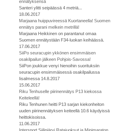
ennätyksensä
Santeri ylitti seipäässä 4 metriä...
18.06.2017
Marjaana huippuvireessä Kuortaneella! Suomen
ennätys parani melkein metrillä!
Marjaana Heikkinen on parantanut omaa
Suomen ennätystään F34-luokan keihäässä.
17.06.2017
SiiPo seuracupin ykkönen ensimmäisen
osakilpailun jälkeen Pohjois-Savossa!
SiiPon joukkue venyi hienoihin suorituksiin
seuracupin ensimmäisessä osakilpailussa
Iisalmessa 14.8.2017
15.06.2017
Riku Tenhuselle piirinennätys P13 kiekossa
Keiteleellä!
Riku Tenhunen heitti P13 sarjan kiekonheiton
uuden piirinennätyksen keiteellä 10.6 käydyissä
heittokisoissa.
11.06.2017
Intersport Siilinjärvi Ratajuoksut ja Minimaraton