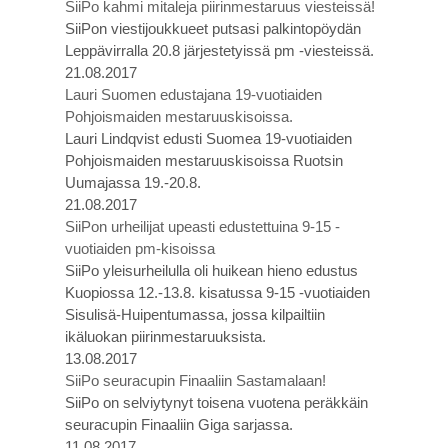
SiiPo kahmi mitaleja piirinmestaruus viesteissä!
SiiPon viestijoukkueet putsasi palkintopöydän
Leppävirralla 20.8 järjestetyissä pm -viesteissä.
21.08.2017
Lauri Suomen edustajana 19-vuotiaiden
Pohjoismaiden mestaruuskisoissa.
Lauri Lindqvist edusti Suomea 19-vuotiaiden
Pohjoismaiden mestaruuskisoissa Ruotsin
Uumajassa 19.-20.8.
21.08.2017
SiiPon urheilijat upeasti edustettuina 9-15 -
vuotiaiden pm-kisoissa
SiiPo yleisurheilulla oli huikean hieno edustus
Kuopiossa 12.-13.8. kisatussa 9-15 -vuotiaiden
Sisulisä-Huipentumassa, jossa kilpailtiin
ikäluokan piirinmestaruuksista.
13.08.2017
SiiPo seuracupin Finaaliin Sastamalaan!
SiiPo on selviytynyt toisena vuotena peräkkäin
seuracupin Finaaliin Giga sarjassa.
11.08.2017