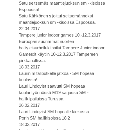
Satu seitsemäs maantiejuoksun sm -kisoissa
Espoossa!
Satu Kähkönen sijoittui seitsemänneksi
maantiejuoksun sm -kisoissa Espoossa.
22.04.2017
Tampere junior indoor games 10.-12.3.2017
Euroopan suurimmat nuorten
halliyleisurheilukilpailut Tampere Junior indoor
Games:it käytiin 10-12.3.2017 Tampereen
pirkkahallissa.
18.03.2017
Laurin mitaliputkelle jatkoa - SM hopeaa
kuulassa!
Lauri Lindqvist saavutti SM hopeaa
kuulantyönnössä M19 sarjassa SM -
hallikilpailuissa Turussa
26.02.2017
Lauri Lindqvist SM hopealle kiekossa
Porin SM hallikisoissa 18.2
18.02.2017