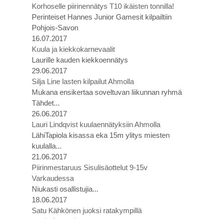
Korhoselle piirinennätys T10 ikäisten tonnilla!
Perinteiset Hannes Junior Gamesit kilpailtiin
Pohjois-Savon
16.07.2017
Kuula ja kiekkokarnevaalit
Laurille kauden kiekkoennätys
29.06.2017
Silja Line lasten kilpailut Ahmolla
Mukana ensikertaa soveltuvan liikunnan ryhmä
Tähdet...
26.06.2017
Lauri Lindqvist kuulaennätyksiin Ahmolla
LähiTapiola kisassa eka 15m ylitys miesten
kuulalla...
21.06.2017
Piirinmestaruus Sisulisäottelut 9-15v
Varkaudessa
Niukasti osallistujia...
18.06.2017
Satu Kähkönen juoksi ratakympillä