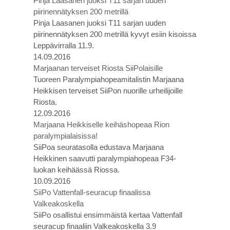
Pinja Laasanen juoksi T11 sarjan uuden
piirinennätyksen 200 metrillä
Pinja Laasanen juoksi T11 sarjan uuden
piirinennätyksen 200 metrillä kyvyt esiin kisoissa
Leppävirralla 11.9.
14.09.2016
Marjaanan terveiset Riosta SiiPolaisille
Tuoreen Paralympiahopeamitalistin Marjaana
Heikkisen terveiset SiiPon nuorille urheilijoille
Riosta.
12.09.2016
Marjaana Heikkiselle keihäshopeaa Rion
paralympialaisissa!
SiiPoa seuratasolla edustava Marjaana
Heikkinen saavutti paralympiahopeaa F34-
luokan keihäässä Riossa.
10.09.2016
SiiPo Vattenfall-seuracup finaalissa
Valkeakoskella
SiiPo osallistui ensimmäistä kertaa Vattenfall
seuracup finaaliin Valkeakoskella 3.9