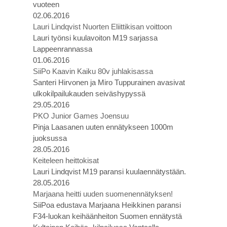
vuoteen
02.06.2016
Lauri Lindqvist Nuorten Eliittikisan voittoon
Lauri työnsi kuulavoiton M19 sarjassa
Lappeenrannassa
01.06.2016
SiiPo Kaavin Kaiku 80v juhlakisassa
Santeri Hirvonen ja Miro Tuppurainen avasivat
ulkokilpailukauden seiväshypyssä
29.05.2016
PKO Junior Games Joensuu
Pinja Laasanen uuten ennätykseen 1000m
juoksussa
28.05.2016
Keiteleen heittokisat
Lauri Lindqvist M19 paransi kuulaennätystään.
28.05.2016
Marjaana heitti uuden suomenennätyksen!
SiiPoa edustava Marjaana Heikkinen paransi
F34-luokan keihäänheiton Suomen ennätystä