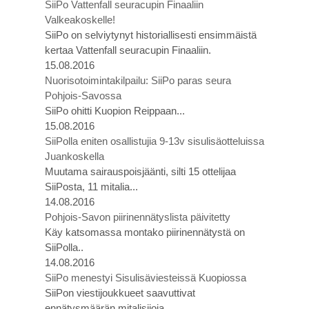
SiiPo Vattenfall seuracupin Finaaliin
Valkeakoskelle!
SiiPo on selviytynyt historiallisesti ensimmäistä
kertaa Vattenfall seuracupin Finaaliin.
15.08.2016
Nuorisotoimintakilpailu: SiiPo paras seura
Pohjois-Savossa
SiiPo ohitti Kuopion Reippaan...
15.08.2016
SiiPolla eniten osallistujia 9-13v sisulisäotteluissa
Juankoskella
Muutama sairauspoisjäänti, silti 15 ottelijaa
SiiPosta, 11 mitalia...
14.08.2016
Pohjois-Savon piirinennätyslista päivitetty
Käy katsomassa montako piirinennätystä on
SiiPolla..
14.08.2016
SiiPo menestyi Sisulisäviesteissä Kuopiossa
SiiPon viestijoukkueet saavuttivat
ennätysmäärän mitalisijoja...