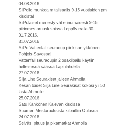
04.08.2016
SiiPolle muhkea mitalisaalis 9-15 vuotiaiden pm
kisoista!
SiiPolaiset menestyivät erinomaisesti 9-15
piirinmestaruuskisoissa Leppävirralla 30-
31.7.2016.
31.07.2016
SiiPo Vattenfall seuracup piirikisan ykkönen
Pohjois-Savossa!
Vattenfall seuracupin 2 osakilpailu käytiin
helteisessä säässä Lapinlahdella
27.07.2016
Silja Line Seurakisat jälleen Ahmolla
Kesän toiset Silja Line Seurakisat kokosi yli 50
lasta Ahmolle
25.07.2016
Satu Kähkönen Kalevan kisoissa
Suomen Mestaruuksista kilpailtiin Oulussa
24.07.2016
Seiväs, pituus ja pikamatkat Ahmolla