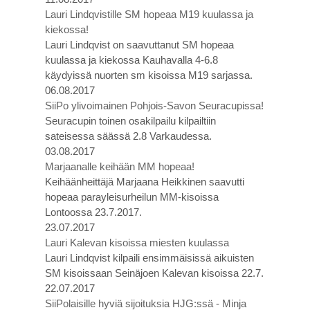
Lauri Lindqvistille SM hopeaa M19 kuulassa ja
kiekossa!
Lauri Lindqvist on saavuttanut SM hopeaa
kuulassa ja kiekossa Kauhavalla 4-6.8
käydyissä nuorten sm kisoissa M19 sarjassa.
06.08.2017
SiiPo ylivoimainen Pohjois-Savon Seuracupissa!
Seuracupin toinen osakilpailu kilpailtiin
sateisessa säässä 2.8 Varkaudessa.
03.08.2017
Marjaanalle keihään MM hopeaa!
Keihäänheittäjä Marjaana Heikkinen saavutti
hopeaa parayleisurheilun MM-kisoissa
Lontoossa 23.7.2017.
23.07.2017
Lauri Kalevan kisoissa miesten kuulassa
Lauri Lindqvist kilpaili ensimmäisissä aikuisten
SM kisoissaan Seinäjoen Kalevan kisoissa 22.7.
22.07.2017
SiiPolaisille hyviä sijoituksia HJG:ssä - Minja