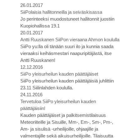
26.01.2017
SiiPolaisia hallitonneilla ja seiväskisassa
Jo perinteeksi muodostuneet hallitonnit juostiin
Kuopiohallissa 19.1
20.01.2017
Antti Ruuskanen SiiPon vieraana Ahmon koululla
SiiPo yu:lla oli tänään suuri ilo ja kunnia saada
vieraaksi keihäsmestari naapuripitäjästä, itse
Antti Ruuskanen!
12.12.2016
SiiPo yleisurheilun kauden päättäjäiset
SiiPo yleisurheilun kauden päättäjäisiä juhlittiin
23.11 Siilinlahden koululla.
24.11.2016
Tervetuloa SiiPo yleisurheilun kauden
päättäjäisiin!
Kauden päättäjäiset ja palkitsemistilaisuus
Meteoriiteille ja Sisuille, Mm-, Em-, Sm-, Pm-,
Am- ja sisulisä -urheilijoille, ohjaajille ja
valmentajille sekä aikuisurheilijoille. Tilaisuutta