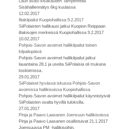
Lauri avasi kisakauden Tampereella
Sisähalliennätys 6kg kuulassa
12.02.2017
Iltakilpailut Kuopiohallissa 9.2.2017
SiiPolaisten hallikausi jatkui Kuopion Reippaan
iltakisojen merkeissä Kuopiohallissa 9.2.2017
10.02.2017
Pohjois-Savon avoimet hallikilpailut toinen
kilpailupäivä
Pohjois-Savon avoimet hallikilpailut jatkui
lauantaina 28.1 ja useita SiiPolaisia oli mukana
tositoimissa.
29.01.2017
SiiPolaiset hyvässä iskussa Pohjois-Savon
avoimissa hallikisoissa Kuopiohallissa
Pohjois-Savon avoimet hallikilpailut käynnistyivät
SiiPolaisten osalta hyvillä tuloksilla.
27.01.2017
Pinja ja Paavo Laasanen Joensuun hallikisoissa
Pinja ja Paavo Laasanen osallistuivat 21.1.2017
Joensuussa PM -hallikisoihin.