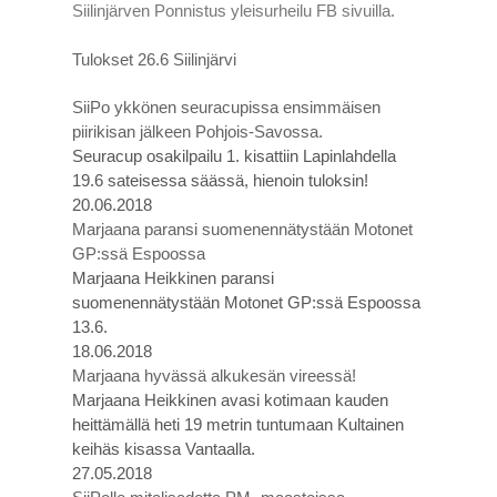
Siilinjärven Ponnistus yleisurheilu FB sivuilla.
Tulokset 26.6 Siilinjärvi
SiiPo ykkönen seuracupissa ensimmäisen
piirikisan jälkeen Pohjois-Savossa.
Seuracup osakilpailu 1. kisattiin Lapinlahdella
19.6 sateisessa säässä, hienoin tuloksin!
20.06.2018
Marjaana paransi suomenennätystään Motonet
GP:ssä Espoossa
Marjaana Heikkinen paransi
suomenennätystään Motonet GP:ssä Espoossa
13.6.
18.06.2018
Marjaana hyvässä alkukesän vireessä!
Marjaana Heikkinen avasi kotimaan kauden
heittämällä heti 19 metrin tuntumaan Kultainen
keihäs kisassa Vantaalla.
27.05.2018