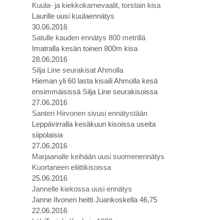
Kuula- ja kiekkokarnevaalit, torstain kisa
Laurille uusi kuulaennätys
30.06.2016
Satulle kauden ennätys 800 metrillä
Imatralla kesän toinen 800m kisa
28.06.2016
Silja Line seurakisat Ahmolla
Hieman yli 60 lasta kisaili Ahmolla kesä
ensimmäisissä Silja Line seurakisoissa
27.06.2016
Santeri Hirvonen sivusi ennätystään
Leppävirralla kesäkuun kisoissa useita
siipolaisia
27.06.2016
Marjaanalle keihään uusi suomenennätys
Kuortaneen eliittikisoissa
25.06.2016
Jannelle kiekossa uusi ennätys
Janne Ilvonen heitti Juankoskella 46,75
22.06.2016