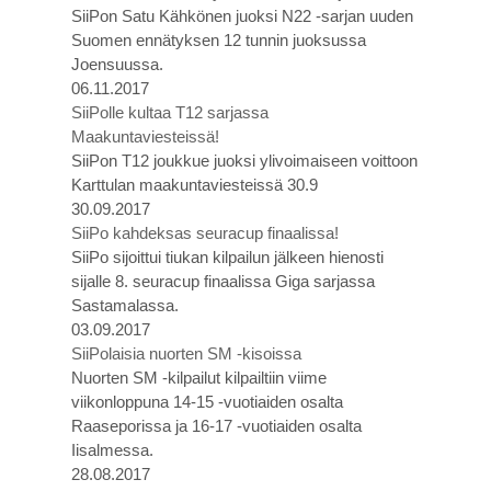
SiiPon Satu Kähkönen juoksi N22 -sarjan uuden
Suomen ennätyksen 12 tunnin juoksussa
Joensuussa.
06.11.2017
SiiPolle kultaa T12 sarjassa
Maakuntaviesteissä!
SiiPon T12 joukkue juoksi ylivoimaiseen voittoon
Karttulan maakuntaviesteissä 30.9
30.09.2017
SiiPo kahdeksas seuracup finaalissa!
SiiPo sijoittui tiukan kilpailun jälkeen hienosti
sijalle 8. seuracup finaalissa Giga sarjassa
Sastamalassa.
03.09.2017
SiiPolaisia nuorten SM -kisoissa
Nuorten SM -kilpailut kilpailtiin viime
viikonloppuna 14-15 -vuotiaiden osalta
Raaseporissa ja 16-17 -vuotiaiden osalta
Iisalmessa.
28.08.2017