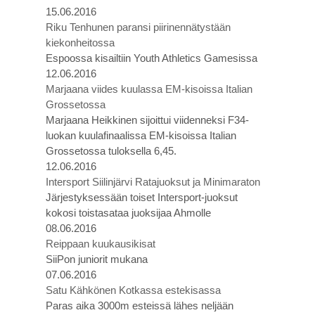
15.06.2016
Riku Tenhunen paransi piirinennätystään
kiekonheitossa
Espoossa kisailtiin Youth Athletics Gamesissa
12.06.2016
Marjaana viides kuulassa EM-kisoissa Italian
Grossetossa
Marjaana Heikkinen sijoittui viidenneksi F34-
luokan kuulafinaalissa EM-kisoissa Italian
Grossetossa tuloksella 6,45.
12.06.2016
Intersport Siilinjärvi Ratajuoksut ja Minimaraton
Järjestyksessään toiset Intersport-juoksut
kokosi toistasataa juoksijaa Ahmolle
08.06.2016
Reippaan kuukausikisat
SiiPon juniorit mukana
07.06.2016
Satu Kähkönen Kotkassa estekisassa
Paras aika 3000m esteissä lähes neljään