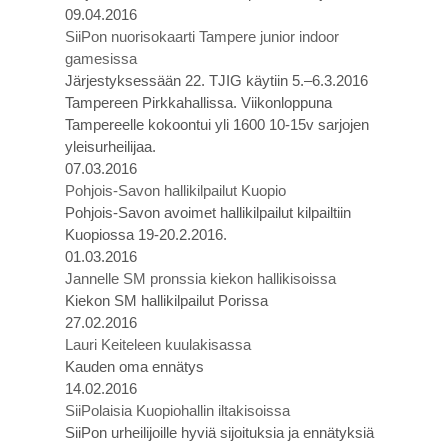
09.04.2016
SiiPon nuorisokaarti Tampere junior indoor
gamesissa
Järjestyksessään 22. TJIG käytiin 5.–6.3.2016
Tampereen Pirkkahallissa. Viikonloppuna
Tampereelle kokoontui yli 1600 10-15v sarjojen
yleisurheilijaa.
07.03.2016
Pohjois-Savon hallikilpailut Kuopio
Pohjois-Savon avoimet hallikilpailut kilpailtiin
Kuopiossa 19-20.2.2016.
01.03.2016
Jannelle SM pronssia kiekon hallikisoissa
Kiekon SM hallikilpailut Porissa
27.02.2016
Lauri Keiteleen kuulakisassa
Kauden oma ennätys
14.02.2016
SiiPolaisia Kuopiohallin iltakisoissa
SiiPon urheilijoille hyviä sijoituksia ja ennätyksiä