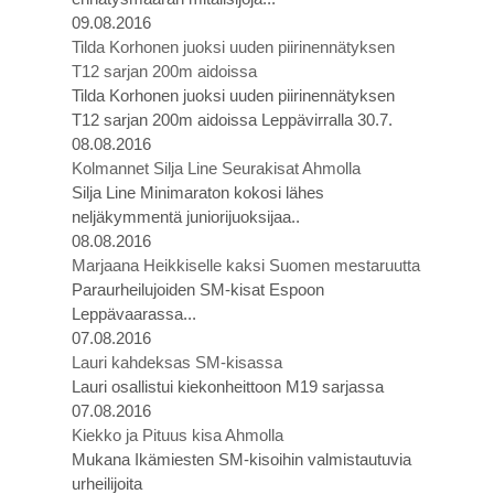
09.08.2016
Tilda Korhonen juoksi uuden piirinennätyksen
T12 sarjan 200m aidoissa
Tilda Korhonen juoksi uuden piirinennätyksen
T12 sarjan 200m aidoissa Leppävirralla 30.7.
08.08.2016
Kolmannet Silja Line Seurakisat Ahmolla
Silja Line Minimaraton kokosi lähes
neljäkymmentä juniorijuoksijaa..
08.08.2016
Marjaana Heikkiselle kaksi Suomen mestaruutta
Paraurheilujoiden SM-kisat Espoon
Leppävaarassa...
07.08.2016
Lauri kahdeksas SM-kisassa
Lauri osallistui kiekonheittoon M19 sarjassa
07.08.2016
Kiekko ja Pituus kisa Ahmolla
Mukana Ikämiesten SM-kisoihin valmistautuvia
urheilijoita