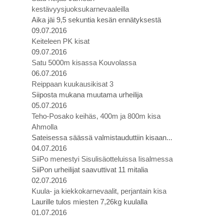
kestävyysjuoksukarnevaaleilla
Aika jäi 9,5 sekuntia kesän ennätyksestä
09.07.2016
Keiteleen PK kisat
09.07.2016
Satu 5000m kisassa Kouvolassa
06.07.2016
Reippaan kuukausikisat 3
Siiposta mukana muutama urheilija
05.07.2016
Teho-Posako keihäs, 400m ja 800m kisa
Ahmolla
Sateisessa säässä valmistauduttiin kisaan...
04.07.2016
SiiPo menestyi Sisulisäotteluissa Iisalmessa
SiiPon urheilijat saavuttivat 11 mitalia
02.07.2016
Kuula- ja kiekkokarnevaalit, perjantain kisa
Laurille tulos miesten 7,26kg kuulalla
01.07.2016