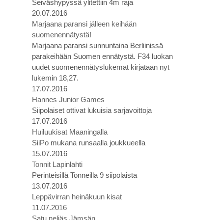
Seiväshypyssä ylitettiin 4m raja
20.07.2016
Marjaana paransi jälleen keihään
suomenennätystä!
Marjaana paransi sunnuntaina Berliinissä
parakeihään Suomen ennätystä. F34 luokan
uudet suomenennätyslukemat kirjataan nyt
lukemin 18,27.
17.07.2016
Hannes Junior Games
Siipolaiset ottivat lukuisia sarjavoittoja
17.07.2016
Huiluukisat Maaningalla
SiiPo mukana runsaalla joukkueella
15.07.2016
Tonnit Lapinlahti
Perinteisillä Tonneilla 9 siipolaista
13.07.2016
Leppävirran heinäkuun kisat
11.07.2016
Satu neljäs Jämsän