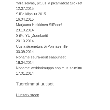
Yara seiväs, pituus ja pikamatkat tulokset
12.07.2015
SiiPo kilpailut 2015
16.04.2015
Marjaana Heikkinen SiiPoon!
23.10.2014
SiiPo YU jäsenkortit
20.10.2014
Uusia jäsenetuja SiiPon jäsenille!
30.09.2014
Noname seura-asut saapuneet !
16.04.2014
Noname Verkkokauppa sopimus solmittu
17.01.2014
Tuoreimmat uutiset
U
utis
arkistoon